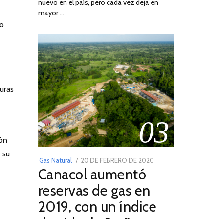
nuevo en el país, pero cada vez deja en
2022
mayor …
io
uras
03
ión
 su
POSTED
Gas Natural
20 DE FEBRERO DE 2020
10
Canacol aumentó
ON
DE
JULIO
reservas de gas en
DE
2019, con un índice
2025