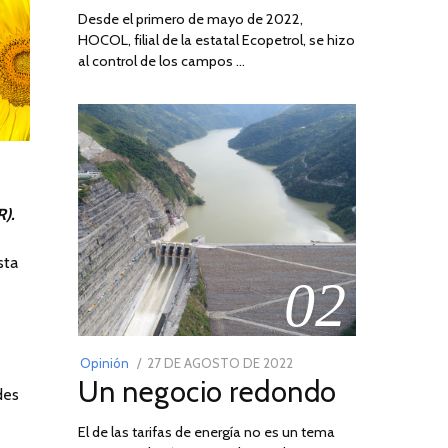
Desde el primero de mayo de 2022,
HOCOL, filial de la estatal Ecopetrol, se hizo
al control de los campos …
R).
sta
02
POSTED
Opinión
27 DE AGOSTO DE 2022
30
Un negocio redondo
ON
DE
des
AGOSTO
El de las tarifas de energía no es un tema
DE