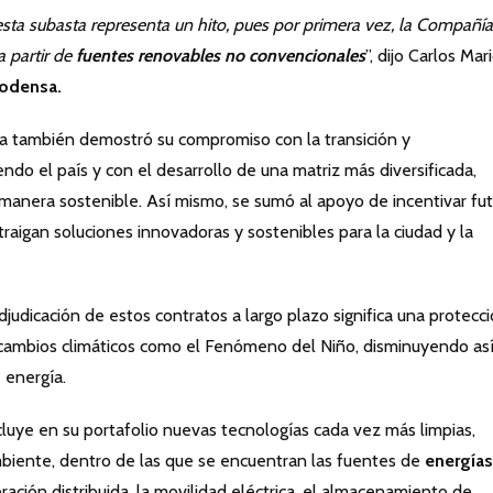
esta subasta representa un hito, pues por primera vez, la Compañía
a partir de
fuentes renovables no convencionales
”, dijo Carlos Mar
odensa.
ía también demostró su compromiso con la transición y
ndo el país y con el desarrollo de una matriz más diversificada,
anera sostenible. Así mismo, se sumó al apoyo de incentivar fut
raigan soluciones innovadoras y sostenibles para la ciudad y la
djudicación de estos contratos a largo plazo significa una protecc
 cambios climáticos como el Fenómeno del Niño, disminuyendo así
e energía.
luye en su portafolio nuevas tecnologías cada vez más limpias,
biente, dentro de las que se encuentran las fuentes de
energías
eración distribuida, la movilidad eléctrica, el almacenamiento de