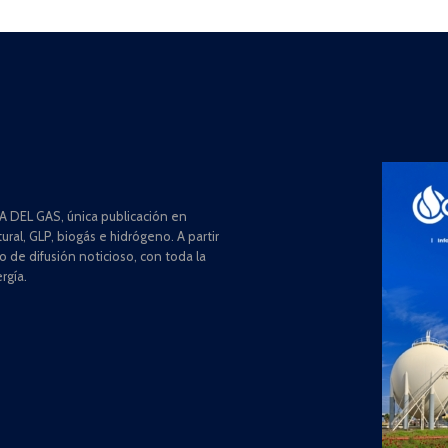
 DEL GAS, única publicación en
ral, GLP, biogás e hidrógeno. A partir
de difusión noticioso, con toda la
rgía.