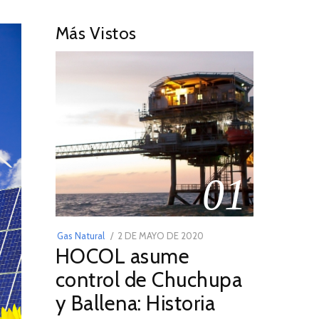
Más Vistos
01
POSTED
Gas Natural
2 DE MAYO DE 2020
16
HOCOL asume
ON
DE
FEBRERO
control de Chuchupa
DE
y Ballena: Historia
2026