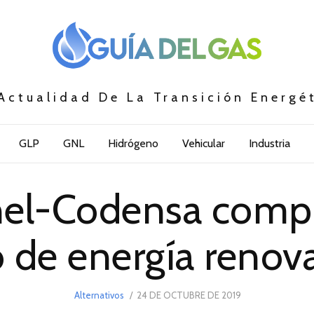
Actualidad De La Transición Energé
GLP
GNL
Hidrógeno
Vehicular
Industria
nel-Codensa comp
 de energía renov
POSTED
Alternativos
24 DE OCTUBRE DE 2019
24
ON
DE