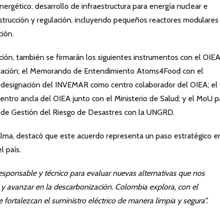
ergético, desarrollo de infraestructura para energía nuclear e
strucción y regulación, incluyendo pequeños reactores modulares
ión.
ón, también se firmarán los siguientes instrumentos con el OIEA:
ración; el Memorando de Entendimiento Atoms4Food con el
la designación del INVEMAR como centro colaborador del OIEA; el
ntro ancla del OIEA junto con el Ministerio de Salud; y el MoU p
l de Gestión del Riesgo de Desastres con la UNGRD.
alma, destacó que este acuerdo representa un paso estratégico en
l país.
onsable y técnico para evaluar nuevas alternativas que nos
 y avanzar en la descarbonización. Colombia explora, con el
ortalezcan el suministro eléctrico de manera limpia y segura”.