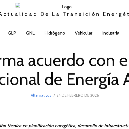
Actualidad De La Transición Energé
GLP
GNL
Hidrógeno
Vehicular
Industria
rma acuerdo con 
cional de Energía
POSTED
Alternativos
24 DE FEBRERO DE 2026
24
ON
DE
FEBRERO
DE
2026
ón técnica en planificación energética, desarrollo de infraestruct