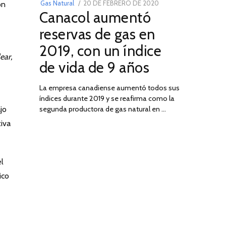
POSTED
Gas Natural
20 DE FEBRERO DE 2020
10
ón
Canacol aumentó
ON
DE
JULIO
reservas de gas en
DE
2019, con un índice
2025
ear,
de vida de 9 años
La empresa canadiense aumentó todos sus
índices durante 2019 y se reafirma como la
jo
segunda productora de gas natural en …
tiva
el
ico