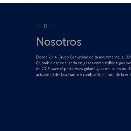
Nosotros
Desde 2014, Grupo Comunicar edita anualmente la GUÍA
Colombia especializada en gases combustibles: gas natu
de 2018 nace el portal www.guiadelgas.com como medio 
actualidad del fascinante y cambiante mundo de la ene