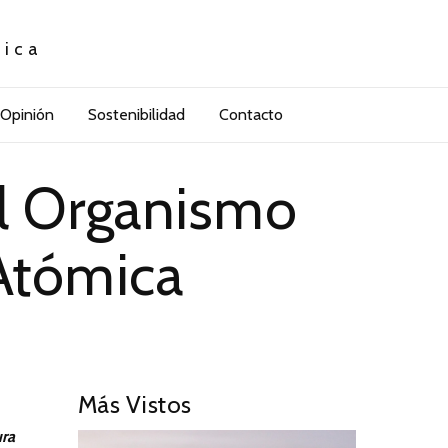
tica
Opinión
Sostenibilidad
Contacto
el Organismo
 Atómica
Más Vistos
ura