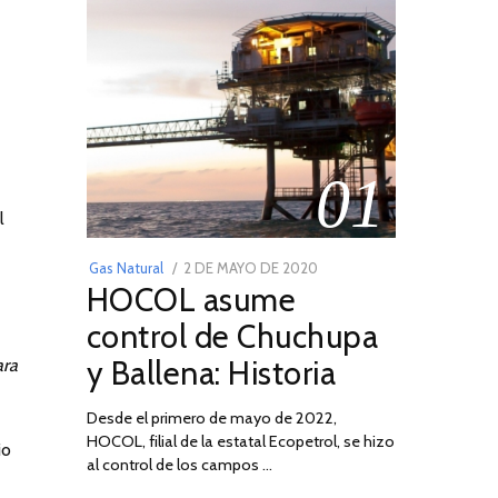
01
l
POSTED
Gas Natural
2 DE MAYO DE 2020
16
HOCOL asume
ON
DE
FEBRERO
control de Chuchupa
DE
y Ballena: Historia
ara
2026
Desde el primero de mayo de 2022,
HOCOL, filial de la estatal Ecopetrol, se hizo
io
al control de los campos …