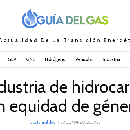
Actualidad De La Transición Energé
GLP
GNL
Hidrógeno
Vehicular
Industria
dustria de hidroca
n equidad de géne
POSTED
Sostenibilidad
29 DE MARZO DE 2023
29
ON
DE