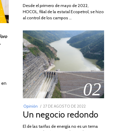
Desde el primero de mayo de 2022,
HOCOL, filial de la estatal Ecopetrol, se hizo
al control de los campos …
Foro
y
02
o en
POSTED
Opinión
27 DE AGOSTO DE 2022
30
Un negocio redondo
ON
DE
AGOSTO
El de las tarifas de energía no es un tema
DE