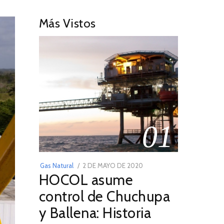
Más Vistos
01
POSTED
Gas Natural
2 DE MAYO DE 2020
16
HOCOL asume
ON
DE
FEBRERO
control de Chuchupa
DE
y Ballena: Historia
2026