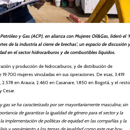
etróleo y Gas (ACP), en alianza con Mujeres Oil&Gas, lideró el ‘
s de la industria al cierre de brechas’, un espacio de discusión 
dad en el sector hidrocarburos y de combustibles líquidos.
ación y producción de hidrocarburos, y de distribución de
 19.700 mujeres vinculadas en sus operaciones. De esas, 3.419
 2.578 en Arauca, 2.460 en Casanare, 1.850 en Bogotá, y el rest
y Cesar.
 y gas se ha caracterizado por ser mayoritariamente masculina; sin
tancia de garantizar la igualdad de género para el sector y la
la implementación de políticas de equidad en las compañías y la
lisis y seguimiento a los temas de igualdad como este que hoy