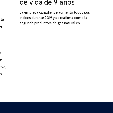
de vida de 9 años
La empresa canadiense aumentó todos sus
índices durante 2019 y se reafirma como la
 la
segunda productora de gas natural en …
ue
n
de
iva,
o