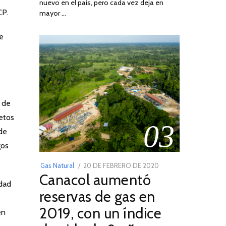
nuevo en el país, pero cada vez deja en
2022
CP.
mayor …
se
a de
retos
03
de
gos
POSTED
Gas Natural
20 DE FEBRERO DE 2020
10
Canacol aumentó
ON
DE
idad
JULIO
reservas de gas en
DE
2019, con un índice
en
2025