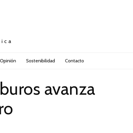
tica
Opinión
Sostenibilidad
Contacto
rburos avanza
ro