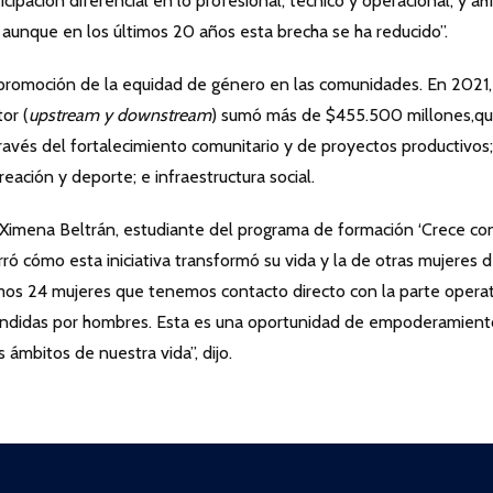
pación diferencial en lo profesional, técnico y operacional, y ahí
 aunque en los últimos 20 años esta brecha se ha reducido”.
 promoción de la equidad de género en las comunidades. En 2021,
or (
upstream y downstream
) sumó más de $455.500 millones,q
ravés del fortalecimiento comunitario y de proyectos productivos;
reación y deporte; e infraestructura social.
 Ximena Beltrán, estudiante del programa de formación ‘Crece co
rró cómo esta iniciativa transformó su vida y la de otras mujeres 
os 24 mujeres que tenemos contacto directo con la parte operat
tendidas por hombres. Esta es una oportunidad de empoderamient
 ámbitos de nuestra vida”, dijo.