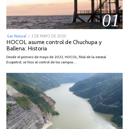
01
POSTED
Gas Natural
2 DE MAYO DE 2020
16
HOCOL asume control de Chuchupa y
ON
DE
Ballena: Historia
FEBRERO
DE
Desde el primero de mayo de 2022, HOCOL, filial de la estatal
2026
Ecopetrol, se hizo al control de los campos …