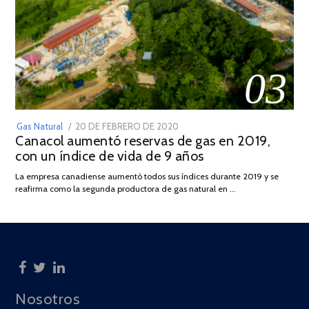
03
POSTED
Gas Natural
20 DE FEBRERO DE 2020
10
Canacol aumentó reservas de gas en 2019,
ON
DE
con un índice de vida de 9 años
JULIO
DE
La empresa canadiense aumentó todos sus índices durante 2019 y se
2025
reafirma como la segunda productora de gas natural en …
Nosotros