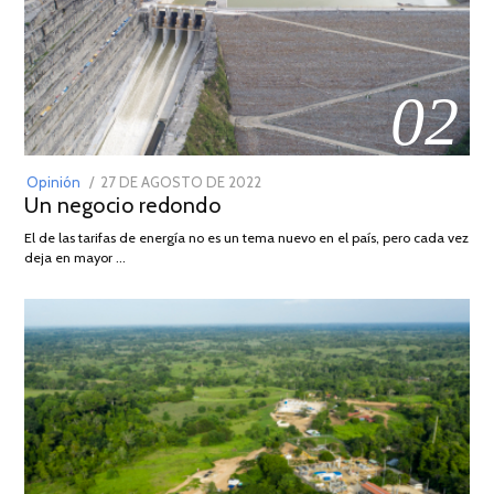
02
POSTED
Opinión
27 DE AGOSTO DE 2022
30
Un negocio redondo
ON
DE
AGOSTO
El de las tarifas de energía no es un tema nuevo en el país, pero cada vez
DE
deja en mayor …
2022