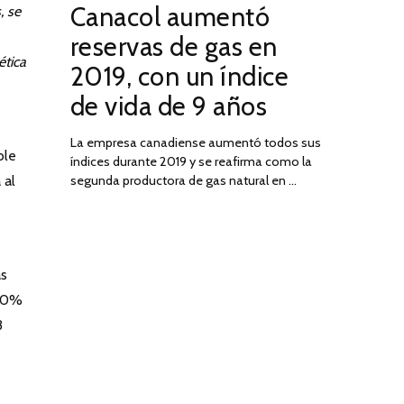
Canacol aumentó
, se
ON
DE
JULIO
reservas de gas en
DE
ética
2019, con un índice
2025
de vida de 9 años
La empresa canadiense aumentó todos sus
ble
índices durante 2019 y se reafirma como la
 al
segunda productora de gas natural en …
as
(50%
3