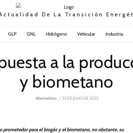
Actualidad De La Transición Energé
GLP
GNL
Hidrógeno
Vehicular
Industria
puesta a la produc
y biometano
POSTED
Alternativos
22 DE JULIO DE 2023
22
ON
DE
JULIO
DE
2023
o prometedor para el biogás y el biometano, no obstante, su