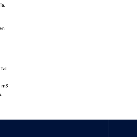
ía,
.
nen
 Tal
0 m3
o.