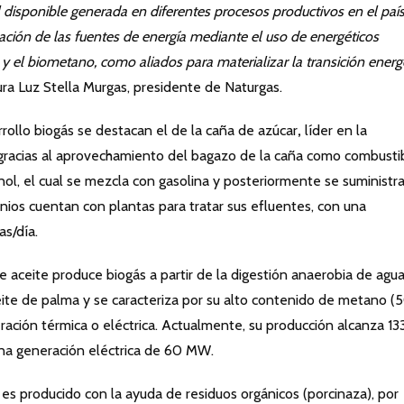
 disponible generada en diferentes procesos productivos en el país
cación de las fuentes de energía mediante el uso de energéticos
y el biometano, como aliados para materializar la transición energ
ura Luz Stella Murgas, presidente de Naturgas.
rollo biogás se destacan el de la caña de azúcar
,
líder en la
gracias al aprovechamiento del bagazo de la caña como combusti
nol, el cual se mezcla con gasolina y posteriormente se suministra
enios cuentan con plantas para tratar sus efluentes, con una
s/día.
de aceite produce biogás a partir de la digestión anaerobia de agu
eite de palma y se caracteriza por su alto contenido de metano 
eración térmica o eléctrica. Actualmente, su producción alcanza 13
una generación eléctrica de 60 MW.
o es producido con la ayuda de residuos orgánicos (porcinaza), por