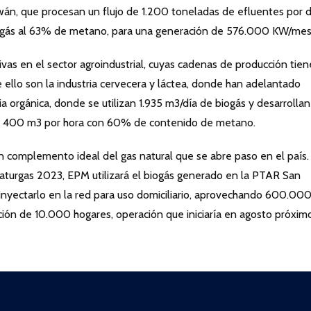
wán, que procesan un flujo de 1.200 toneladas de efluentes por d
ogás al 63% de metano, para una generación de 576.000 KW/mes
ivas en el sector agroindustrial, cuyas cadenas de producción tie
de ello son la industria cervecera y láctea, donde han adelantado
orgánica, donde se utilizan 1.935 m3/día de biogás y desarrollan
ndo 400 m3 por hora con 60% de contenido de metano.
 complemento ideal del gas natural que se abre paso en el país.
turgas 2023, EPM utilizará el biogás generado en la PTAR San
inyectarlo en la red para uso domiciliario, aprovechando 600.00
ción de 10.000 hogares, operación que iniciaría en agosto próxim