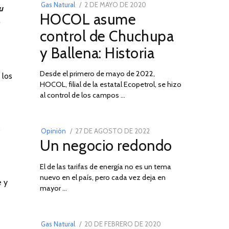
POSTED
Gas Natural
2 DE MAYO DE 2020
16
u
HOCOL asume
ON
DE
FEBRERO
control de Chuchupa
DE
y Ballena: Historia
2026
Desde el primero de mayo de 2022,
 los
HOCOL, filial de la estatal Ecopetrol, se hizo
02
al control de los campos …
s
POSTED
Opinión
27 DE AGOSTO DE 2022
30
Un negocio redondo
ON
DE
AGOSTO
El de las tarifas de energía no es un tema
DE
nuevo en el país, pero cada vez deja en
2022
03
e y
mayor …
POSTED
Gas Natural
20 DE FEBRERO DE 2020
10