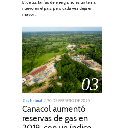
El de las tarifas de energía no es un tema
DE
nuevo en el país, pero cada vez deja en
2022
mayor …
03
POSTED
Gas Natural
20 DE FEBRERO DE 2020
10
Canacol aumentó
ON
DE
JULIO
reservas de gas en
DE
2019, con un índice
2025