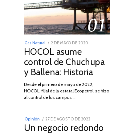
01
POSTED
Gas Natural
2 DE MAYO DE 2020
16
HOCOL asume
ON
DE
FEBRERO
control de Chuchupa
DE
y Ballena: Historia
2026
Desde el primero de mayo de 2022,
HOCOL, filial de la estatal Ecopetrol, se hizo
02
al control de los campos …
POSTED
Opinión
27 DE AGOSTO DE 2022
30
Un negocio redondo
ON
DE
AGOSTO