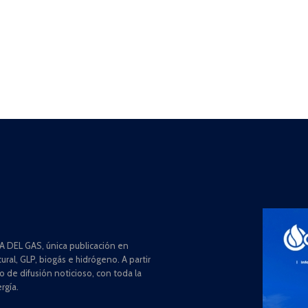
 DEL GAS, única publicación en
ral, GLP, biogás e hidrógeno. A partir
de difusión noticioso, con toda la
rgía.