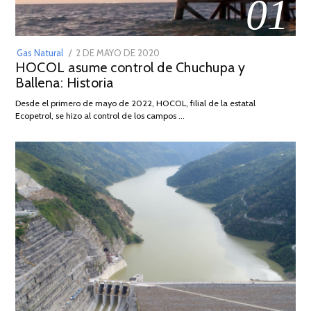
01
POSTED
Gas Natural
2 DE MAYO DE 2020
16
HOCOL asume control de Chuchupa y
ON
DE
Ballena: Historia
FEBRERO
DE
Desde el primero de mayo de 2022, HOCOL, filial de la estatal
2026
Ecopetrol, se hizo al control de los campos …