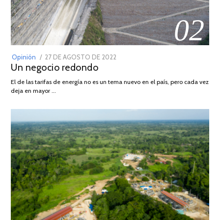
02
POSTED
Opinión
27 DE AGOSTO DE 2022
30
Un negocio redondo
ON
DE
AGOSTO
El de las tarifas de energía no es un tema nuevo en el país, pero cada vez
DE
deja en mayor …
2022