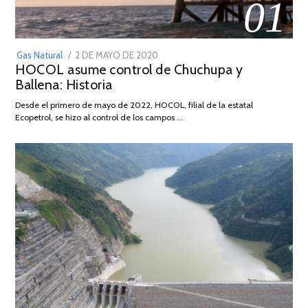
01
POSTED
Gas Natural
2 DE MAYO DE 2020
16
HOCOL asume control de Chuchupa y
ON
DE
Ballena: Historia
FEBRERO
DE
Desde el primero de mayo de 2022, HOCOL, filial de la estatal
2026
Ecopetrol, se hizo al control de los campos …