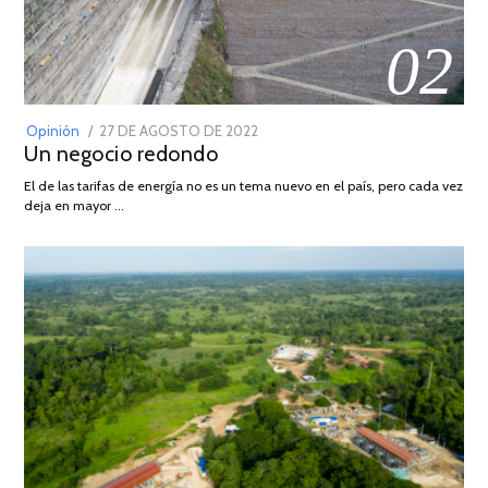
02
POSTED
Opinión
27 DE AGOSTO DE 2022
30
Un negocio redondo
ON
DE
AGOSTO
El de las tarifas de energía no es un tema nuevo en el país, pero cada vez
DE
deja en mayor …
2022