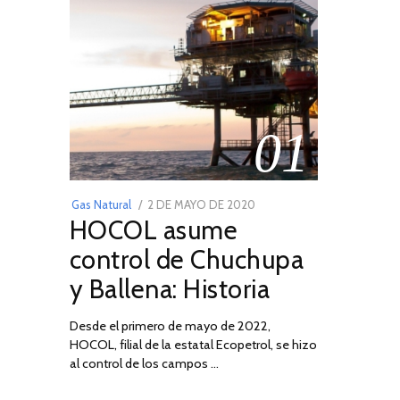
01
POSTED
Gas Natural
2 DE MAYO DE 2020
16
HOCOL asume
ON
DE
FEBRERO
control de Chuchupa
DE
y Ballena: Historia
2026
Desde el primero de mayo de 2022,
HOCOL, filial de la estatal Ecopetrol, se hizo
al control de los campos …