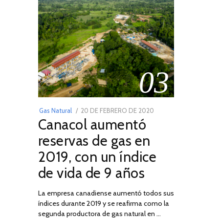
03
POSTED
Gas Natural
20 DE FEBRERO DE 2020
10
Canacol aumentó
ON
DE
JULIO
reservas de gas en
DE
2019, con un índice
2025
de vida de 9 años
La empresa canadiense aumentó todos sus
índices durante 2019 y se reafirma como la
segunda productora de gas natural en …