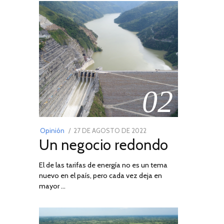
02
POSTED
Opinión
27 DE AGOSTO DE 2022
30
Un negocio redondo
ON
DE
AGOSTO
El de las tarifas de energía no es un tema
DE
nuevo en el país, pero cada vez deja en
2022
mayor …