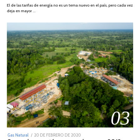
AGOSTO
El de las tarifas de energía no es un tema nuevo en el país, pero cada vez
DE
deja en mayor …
2022
03
POSTED
Gas Natural
20 DE FEBRERO DE 2020
10