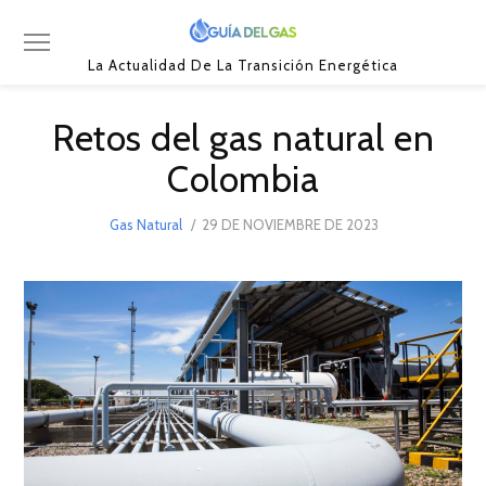
La Actualidad De La Transición Energética
Retos del gas natural en
Colombia
POSTED
Gas Natural
29 DE NOVIEMBRE DE 2023
5
ON
DE
DICIEMBRE
DE
2023