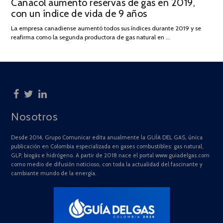
Canacol aumentó reservas de gas en 2019,
ON
DE
con un índice de vida de 9 años
JULIO
DE
La empresa canadiense aumentó todos sus índices durante 2019 y se
2025
reafirma como la segunda productora de gas natural en …
Nosotros
Desde 2014, Grupo Comunicar edita anualmente la GUÍA DEL GAS, única
publicación en Colombia especializada en gases combustibles: gas natural,
GLP, biogás e hidrógeno. A partir de 2018 nace el portal www.guiadelgas.com
como medio de difusión noticioso, con toda la actualidad del fascinante y
cambiante mundo de la energía.