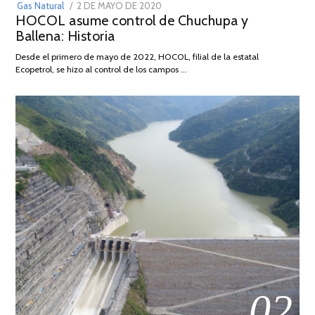
POSTED
Gas Natural
2 DE MAYO DE 2020
16
HOCOL asume control de Chuchupa y
ON
DE
Ballena: Historia
FEBRERO
DE
Desde el primero de mayo de 2022, HOCOL, filial de la estatal
2026
Ecopetrol, se hizo al control de los campos …
02