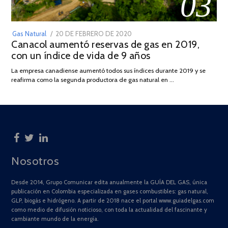
03
POSTED
Gas Natural
20 DE FEBRERO DE 2020
10
Canacol aumentó reservas de gas en 2019,
ON
DE
con un índice de vida de 9 años
JULIO
DE
La empresa canadiense aumentó todos sus índices durante 2019 y se
2025
reafirma como la segunda productora de gas natural en …
Nosotros
Desde 2014, Grupo Comunicar edita anualmente la GUÍA DEL GAS, única
publicación en Colombia especializada en gases combustibles: gas natural,
GLP, biogás e hidrógeno. A partir de 2018 nace el portal www.guiadelgas.com
como medio de difusión noticioso, con toda la actualidad del fascinante y
cambiante mundo de la energía.