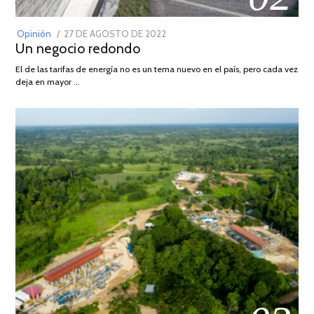
POSTED
Opinión
27 DE AGOSTO DE 2022
30
Un negocio redondo
ON
DE
AGOSTO
El de las tarifas de energía no es un tema nuevo en el país, pero cada vez
DE
deja en mayor …
2022