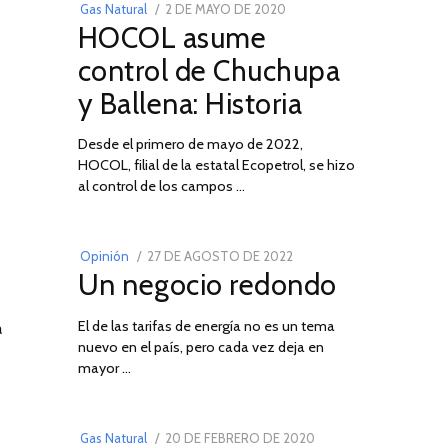
POSTED
Gas Natural
2 DE MAYO DE 2020
16
HOCOL asume
ON
DE
FEBRERO
control de Chuchupa
DE
y Ballena: Historia
2026
Desde el primero de mayo de 2022,
HOCOL, filial de la estatal Ecopetrol, se hizo
02
al control de los campos …
POSTED
Opinión
27 DE AGOSTO DE 2022
30
Un negocio redondo
ON
DE
AGOSTO
El de las tarifas de energía no es un tema
DE
a
nuevo en el país, pero cada vez deja en
2022
03
mayor …
POSTED
Gas Natural
20 DE FEBRERO DE 2020
10