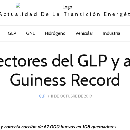
Actualidad De La Transición Energé
GLP
GNL
Hidrógeno
Vehicular
Industria
ctores del GLP y a
Guiness Record
POSTED
GLP
11 DE OCTUBRE DE 2019
15
ON
DE
ENERO
DE
2023
ra y correcta cocción de 62.000 huevos en 108 quemadores