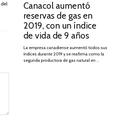
Canacol aumentó
 del
ON
DE
JULIO
reservas de gas en
DE
2019, con un índice
2025
de vida de 9 años
La empresa canadiense aumentó todos sus
índices durante 2019 y se reafirma como la
segunda productora de gas natural en …