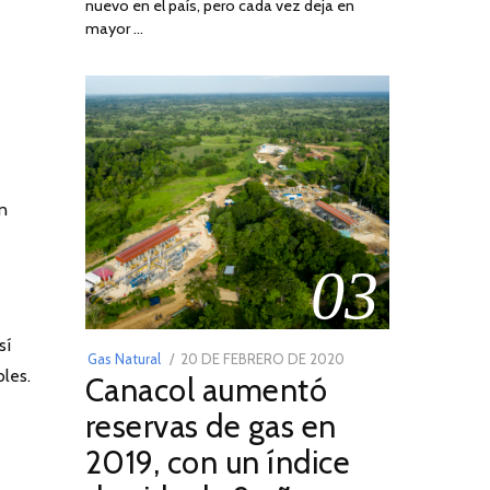
nuevo en el país, pero cada vez deja en
2022
mayor …
n
03
sí
POSTED
Gas Natural
20 DE FEBRERO DE 2020
10
les.
Canacol aumentó
ON
DE
JULIO
reservas de gas en
DE
2019, con un índice
2025