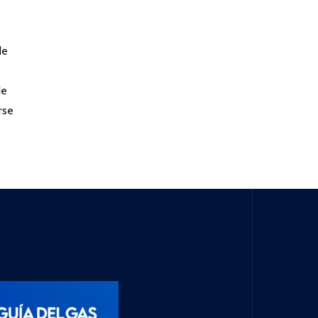
de
de
rse