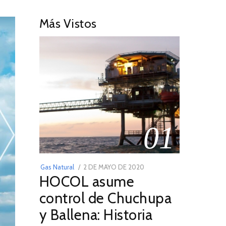
Más Vistos
01
POSTED
Gas Natural
2 DE MAYO DE 2020
16
HOCOL asume
ON
DE
FEBRERO
control de Chuchupa
DE
y Ballena: Historia
2026