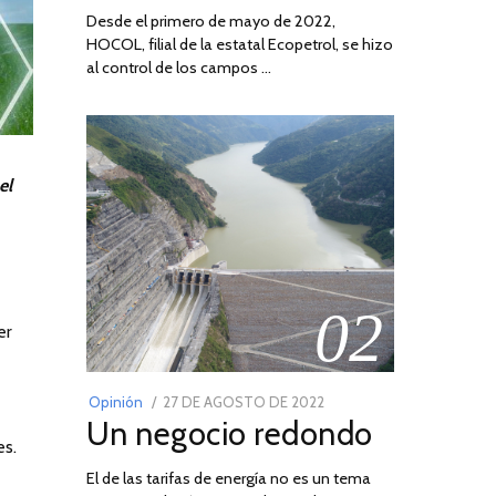
Desde el primero de mayo de 2022,
HOCOL, filial de la estatal Ecopetrol, se hizo
al control de los campos …
el
02
er
POSTED
Opinión
27 DE AGOSTO DE 2022
30
Un negocio redondo
ON
DE
es.
AGOSTO
El de las tarifas de energía no es un tema
DE