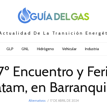
Actualidad De La Transición Energé
GLP
GNL
Hidrógeno
Vehicular
Industria
7º Encuentro y Fer
tam, en Barranqui
POSTED
Alternativos
17 DE ABRIL DE 2024
17
ON
DE