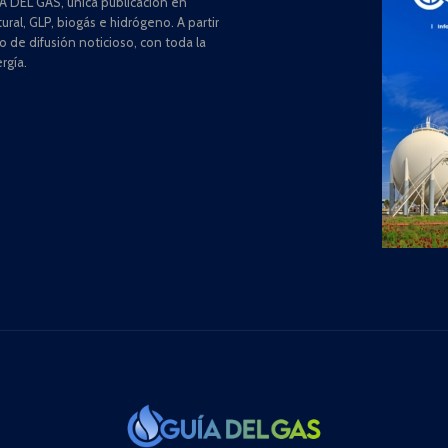
 DEL GAS, única publicación en
ral, GLP, biogás e hidrógeno. A partir
de difusión noticioso, con toda la
rgía.