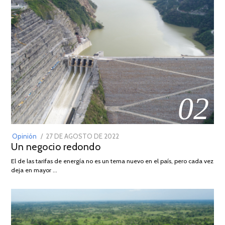
02
POSTED
Opinión
27 DE AGOSTO DE 2022
30
Un negocio redondo
ON
DE
AGOSTO
El de las tarifas de energía no es un tema nuevo en el país, pero cada vez
DE
deja en mayor …
2022