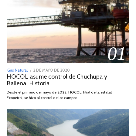
01
POSTED
Gas Natural
2 DE MAYO DE 2020
16
HOCOL asume control de Chuchupa y
ON
DE
Ballena: Historia
FEBRERO
DE
Desde el primero de mayo de 2022, HOCOL, filial de la estatal
2026
Ecopetrol, se hizo al control de los campos …