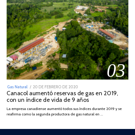
03
POSTED
Gas Natural
20 DE FEBRERO DE 2020
10
Canacol aumentó reservas de gas en 2019,
ON
DE
con un índice de vida de 9 años
JULIO
DE
La empresa canadiense aumentó todos sus índices durante 2019 y se
2025
reafirma como la segunda productora de gas natural en …