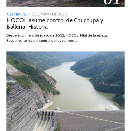
POSTED
Gas Natural
2 DE MAYO DE 2020
16
HOCOL asume control de Chuchupa y
ON
DE
Ballena: Historia
FEBRERO
DE
Desde el primero de mayo de 2022, HOCOL, filial de la estatal
2026
Ecopetrol, se hizo al control de los campos …