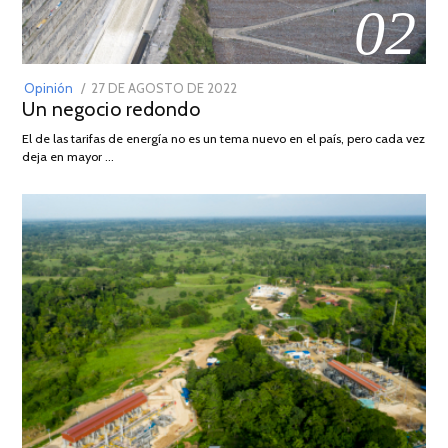
02
POSTED
Opinión
27 DE AGOSTO DE 2022
30
Un negocio redondo
ON
DE
AGOSTO
El de las tarifas de energía no es un tema nuevo en el país, pero cada vez
DE
deja en mayor …
2022