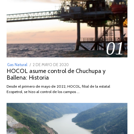
01
POSTED
Gas Natural
2 DE MAYO DE 2020
16
HOCOL asume control de Chuchupa y
ON
DE
Ballena: Historia
FEBRERO
DE
Desde el primero de mayo de 2022, HOCOL, filial de la estatal
2026
Ecopetrol, se hizo al control de los campos …