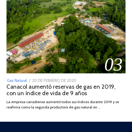
03
POSTED
Gas Natural
20 DE FEBRERO DE 2020
10
Canacol aumentó reservas de gas en 2019,
ON
DE
con un índice de vida de 9 años
JULIO
DE
La empresa canadiense aumentó todos sus índices durante 2019 y se
2025
reafirma como la segunda productora de gas natural en …