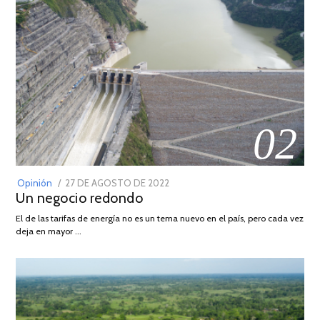
02
POSTED
Opinión
27 DE AGOSTO DE 2022
30
Un negocio redondo
ON
DE
AGOSTO
El de las tarifas de energía no es un tema nuevo en el país, pero cada vez
DE
deja en mayor …
2022