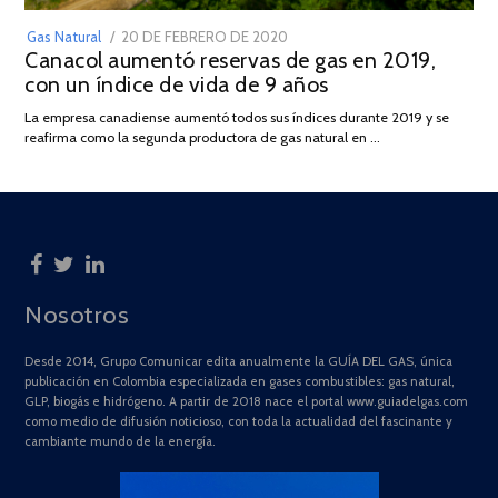
POSTED
Gas Natural
20 DE FEBRERO DE 2020
10
Canacol aumentó reservas de gas en 2019,
ON
DE
con un índice de vida de 9 años
JULIO
DE
La empresa canadiense aumentó todos sus índices durante 2019 y se
2025
reafirma como la segunda productora de gas natural en …
Nosotros
Desde 2014, Grupo Comunicar edita anualmente la GUÍA DEL GAS, única
publicación en Colombia especializada en gases combustibles: gas natural,
GLP, biogás e hidrógeno. A partir de 2018 nace el portal www.guiadelgas.com
como medio de difusión noticioso, con toda la actualidad del fascinante y
cambiante mundo de la energía.