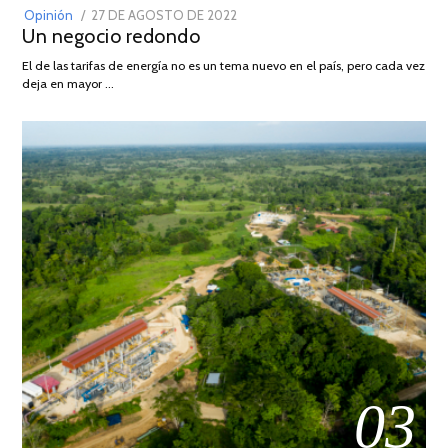
POSTED
Opinión
27 DE AGOSTO DE 2022
30
Un negocio redondo
ON
DE
AGOSTO
El de las tarifas de energía no es un tema nuevo en el país, pero cada vez
DE
deja en mayor …
2022
03