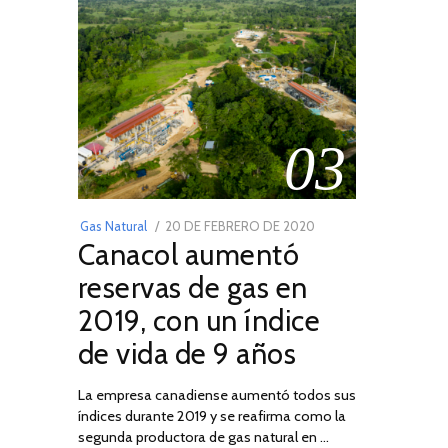
03
POSTED
Gas Natural
20 DE FEBRERO DE 2020
10
Canacol aumentó
ON
DE
JULIO
reservas de gas en
DE
2019, con un índice
2025
de vida de 9 años
La empresa canadiense aumentó todos sus
índices durante 2019 y se reafirma como la
segunda productora de gas natural en …