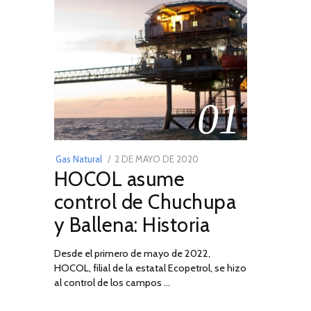
01
POSTED
Gas Natural
2 DE MAYO DE 2020
16
HOCOL asume
ON
DE
FEBRERO
control de Chuchupa
DE
y Ballena: Historia
2026
Desde el primero de mayo de 2022,
HOCOL, filial de la estatal Ecopetrol, se hizo
al control de los campos …