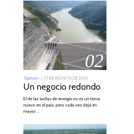
02
POSTED
Opinión
27 DE AGOSTO DE 2022
30
Un negocio redondo
ON
DE
AGOSTO
El de las tarifas de energía no es un tema
DE
nuevo en el país, pero cada vez deja en
2022
mayor …