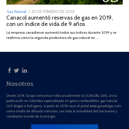
POSTED
Gas Natural
20 DE FEBRERO DE 2020
10
Canacol aumentó reservas de gas en 2019,
ON
DE
con un índice de vida de 9 años
JULIO
DE
La empresa canadiense aumentó todos sus índices durante 2019 y se
2025
reafirma como la segunda productora de gas natural en …
Nosotros
Desde 2014, Grupo Comunicar edita anualmente la GUÍA DEL GAS, única
publicación en Colombia especializada en gases combustibles: gas natural,
GLP, biogás e hidrógeno. A partir de 2018 nace el portal www.guiadelgas.com
como medio de difusión noticioso, con toda la actualidad del fascinante y
cambiante mundo de la energía.