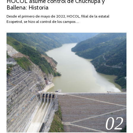
HOCOL asume control de Chuchupa y
ON
DE
Ballena: Historia
FEBRERO
DE
Desde el primero de mayo de 2022, HOCOL, filial de la estatal
2026
Ecopetrol, se hizo al control de los campos …
02