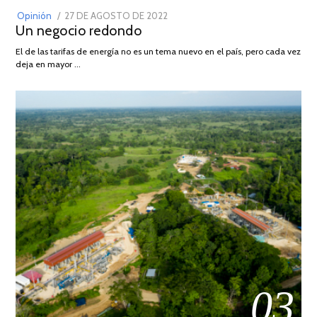
POSTED
Opinión
27 DE AGOSTO DE 2022
30
Un negocio redondo
ON
DE
AGOSTO
El de las tarifas de energía no es un tema nuevo en el país, pero cada vez
DE
deja en mayor …
2022
03