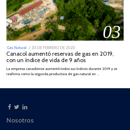
03
POSTED
Gas Natural
20 DE FEBRERO DE 2020
10
Canacol aumentó reservas de gas en 2019,
ON
DE
con un índice de vida de 9 años
JULIO
DE
La empresa canadiense aumentó todos sus índices durante 2019 y se
2025
reafirma como la segunda productora de gas natural en …
Nosotros