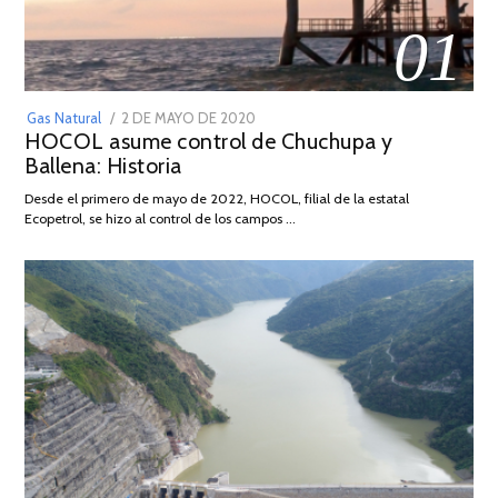
01
POSTED
Gas Natural
2 DE MAYO DE 2020
16
HOCOL asume control de Chuchupa y
ON
DE
Ballena: Historia
FEBRERO
DE
Desde el primero de mayo de 2022, HOCOL, filial de la estatal
2026
Ecopetrol, se hizo al control de los campos …