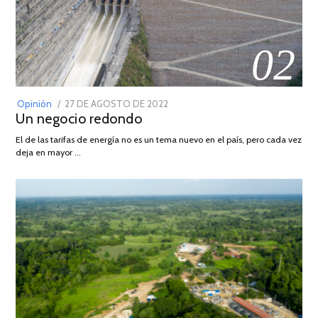
02
POSTED
Opinión
27 DE AGOSTO DE 2022
30
Un negocio redondo
ON
DE
AGOSTO
El de las tarifas de energía no es un tema nuevo en el país, pero cada vez
DE
deja en mayor …
2022