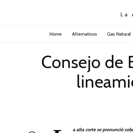
La 
Home
Alternativos
Gas Natural
Consejo de 
lineami
a alta corte se pronunció so