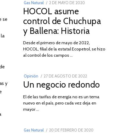
POSTED
Gas Natural
2 DE MAYO DE 2020
16
HOCOL asume
ON
DE
FEBRERO
control de Chuchupa
e se
DE
y Ballena: Historia
2026
 la
Desde el primero de mayo de 2022,
HOCOL, filial de la estatal Ecopetrol, se hizo
02
al control de los campos …
 de
POSTED
Opinión
27 DE AGOSTO DE 2022
30
Un negocio redondo
ON
as y
DE
AGOSTO
e
El de las tarifas de energía no es un tema
DE
nuevo en el país, pero cada vez deja en
2022
03
mayor …
a
POSTED
Gas Natural
20 DE FEBRERO DE 2020
10