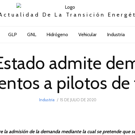
Actualidad De La Transición Energé
GLP
GNL
Hidrógeno
Vehicular
Industria
Estado admite de
entos a pilotos de 
POSTED
Industria
15 DE JULIO DE 2020
15
ON
DE
JULIO
DE
2020
bre la admisión de la demanda mediante la cual se pretende que s