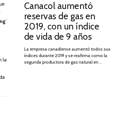
Canacol aumentó
que
ON
DE
JULIO
y
reservas de gas en
DE
ing
’.
2019, con un índice
2025
de vida de 9 años
La empresa canadiense aumentó todos sus
índices durante 2019 y se reafirma como la
n la
segunda productora de gas natural en …
da