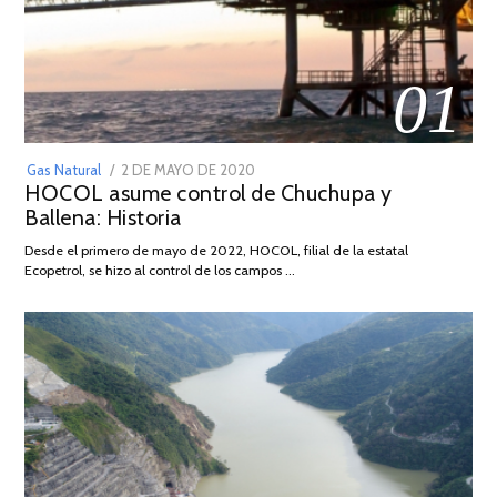
01
POSTED
Gas Natural
2 DE MAYO DE 2020
16
HOCOL asume control de Chuchupa y
ON
DE
Ballena: Historia
FEBRERO
DE
Desde el primero de mayo de 2022, HOCOL, filial de la estatal
2026
Ecopetrol, se hizo al control de los campos …