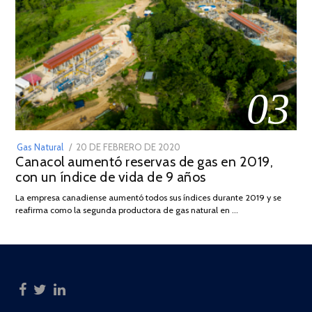
03
POSTED
Gas Natural
20 DE FEBRERO DE 2020
10
Canacol aumentó reservas de gas en 2019,
ON
DE
con un índice de vida de 9 años
JULIO
DE
La empresa canadiense aumentó todos sus índices durante 2019 y se
2025
reafirma como la segunda productora de gas natural en …