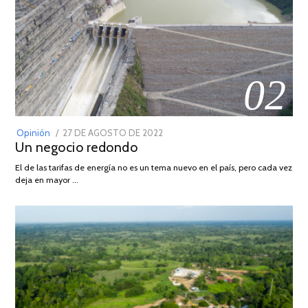
02
POSTED
Opinión
27 DE AGOSTO DE 2022
30
Un negocio redondo
ON
DE
AGOSTO
El de las tarifas de energía no es un tema nuevo en el país, pero cada vez
DE
deja en mayor …
2022