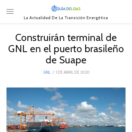
La Actualidad De La Transición Energética
Construirán terminal de
GNL en el puerto brasileño
de Suape
POSTED
GNL
1 DE ABRIL DE 2020
1
ON
DE
ABRIL
DE
2020