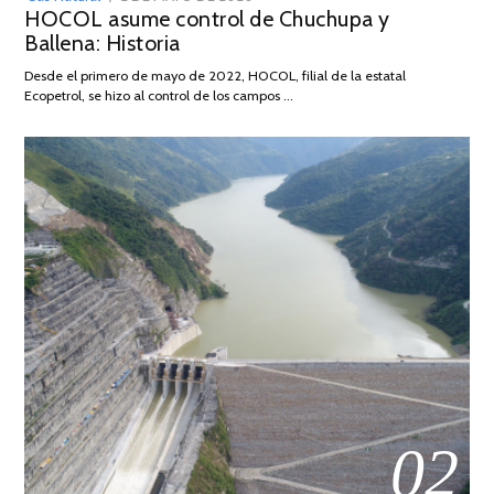
HOCOL asume control de Chuchupa y
ON
DE
Ballena: Historia
FEBRERO
DE
Desde el primero de mayo de 2022, HOCOL, filial de la estatal
2026
Ecopetrol, se hizo al control de los campos …
02