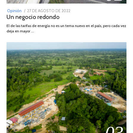
POSTED
Opinión
27 DE AGOSTO DE 2022
30
Un negocio redondo
ON
DE
AGOSTO
El de las tarifas de energía no es un tema nuevo en el país, pero cada vez
DE
deja en mayor …
2022
03