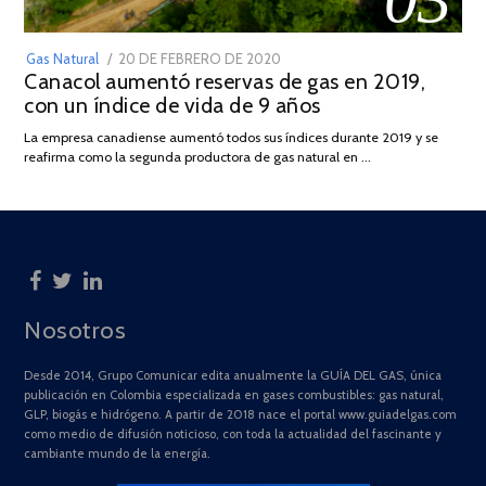
POSTED
Gas Natural
20 DE FEBRERO DE 2020
10
Canacol aumentó reservas de gas en 2019,
ON
DE
con un índice de vida de 9 años
JULIO
DE
La empresa canadiense aumentó todos sus índices durante 2019 y se
2025
reafirma como la segunda productora de gas natural en …
Nosotros
Desde 2014, Grupo Comunicar edita anualmente la GUÍA DEL GAS, única
publicación en Colombia especializada en gases combustibles: gas natural,
GLP, biogás e hidrógeno. A partir de 2018 nace el portal www.guiadelgas.com
como medio de difusión noticioso, con toda la actualidad del fascinante y
cambiante mundo de la energía.