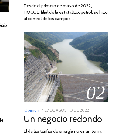
Desde el primero de mayo de 2022,
HOCOL, filial de la estatal Ecopetrol, se hizo
al control de los campos …
icio
02
POSTED
Opinión
27 DE AGOSTO DE 2022
30
Un negocio redondo
ON
DE
de
AGOSTO
El de las tarifas de energía no es un tema
DE