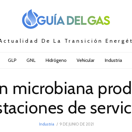
Actualidad De La Transición Energé
GLP
GNL
Hidrógeno
Vehicular
Industria
 microbiana prod
staciones de servic
POSTED
Industria
9 DE JUNIO DE 2021
15
ON
DE