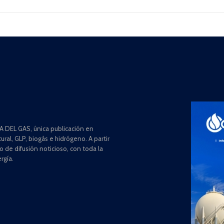
 DEL GAS, única publicación en
ral, GLP, biogás e hidrógeno. A partir
de difusión noticioso, con toda la
rgía.