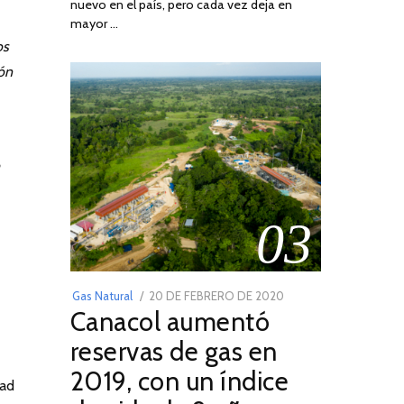
nuevo en el país, pero cada vez deja en
2022
mayor …
os
ión
03
POSTED
Gas Natural
20 DE FEBRERO DE 2020
10
Canacol aumentó
ON
DE
JULIO
reservas de gas en
DE
2019, con un índice
2025
dad