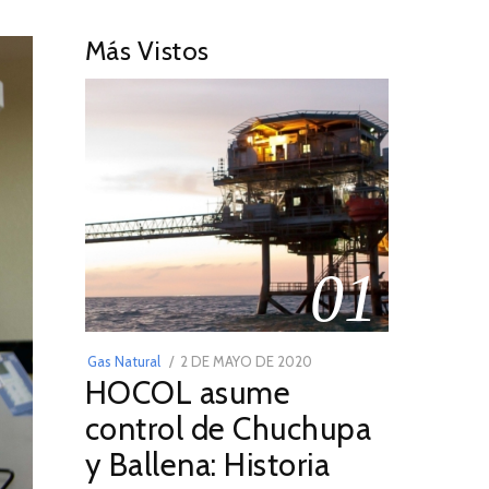
Más Vistos
01
POSTED
Gas Natural
2 DE MAYO DE 2020
16
HOCOL asume
ON
DE
FEBRERO
control de Chuchupa
DE
y Ballena: Historia
2026