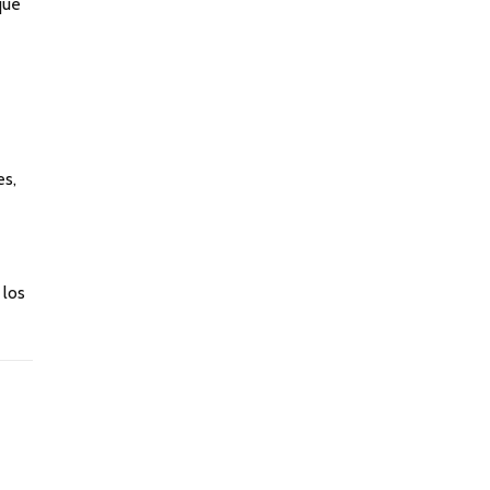
que
es,
 los