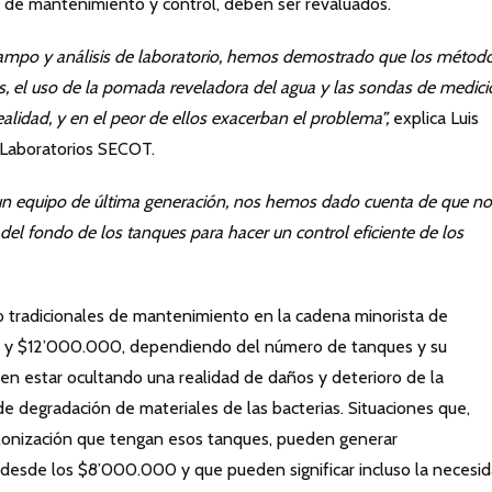
 de mantenimiento y control, deben ser revaluados.
campo y análisis de laboratorio, hemos demostrado que los métod
s, el uso de la pomada reveladora del agua y las sondas de medic
ealidad, y en el peor de ellos exacerban el problema”,
explica Luis
 Laboratorios SECOT.
n un equipo de última generación, nos hemos dado cuenta de que no
s del fondo de los tanques para hacer un control eficiente de los
o tradicionales de mantenimiento en la cadena minorista de
0 y $12’000.000, dependiendo del número de tanques y su
en estar ocultando una realidad de daños y deterioro de la
 de degradación de materiales de las bacterias. Situaciones que,
onización que tengan esos tanques, pueden generar
 desde los $8’000.000 y que pueden significar incluso la necesi