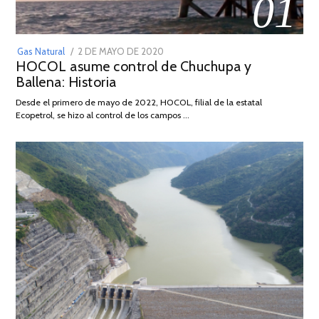
01
POSTED
Gas Natural
2 DE MAYO DE 2020
16
HOCOL asume control de Chuchupa y
ON
DE
Ballena: Historia
FEBRERO
DE
Desde el primero de mayo de 2022, HOCOL, filial de la estatal
2026
Ecopetrol, se hizo al control de los campos …