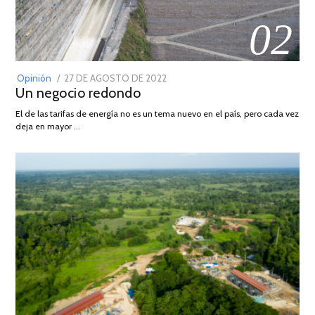
02
POSTED
Opinión
27 DE AGOSTO DE 2022
30
Un negocio redondo
ON
DE
AGOSTO
El de las tarifas de energía no es un tema nuevo en el país, pero cada vez
DE
deja en mayor …
2022