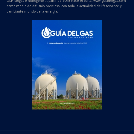
GLP, biogás e hidrógeno. A partir de 2018 nace el portal www.guiadelgas.com
como medio de difusión noticioso, con toda la actualidad del fascinante y
cambiante mundo de la energía.