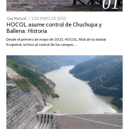
01
POSTED
Gas Natural
2 DE MAYO DE 2020
16
HOCOL asume control de Chuchupa y
ON
DE
Ballena: Historia
FEBRERO
DE
Desde el primero de mayo de 2022, HOCOL, filial de la estatal
2026
Ecopetrol, se hizo al control de los campos …