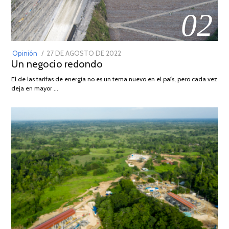
02
POSTED
Opinión
27 DE AGOSTO DE 2022
30
Un negocio redondo
ON
DE
AGOSTO
El de las tarifas de energía no es un tema nuevo en el país, pero cada vez
DE
deja en mayor …
2022