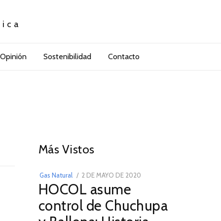
tica
Opinión
Sostenibilidad
Contacto
01
Más Vistos
POSTED
Gas Natural
2 DE MAYO DE 2020
16
HOCOL asume
ON
DE
FEBRERO
control de Chuchupa
DE
2026