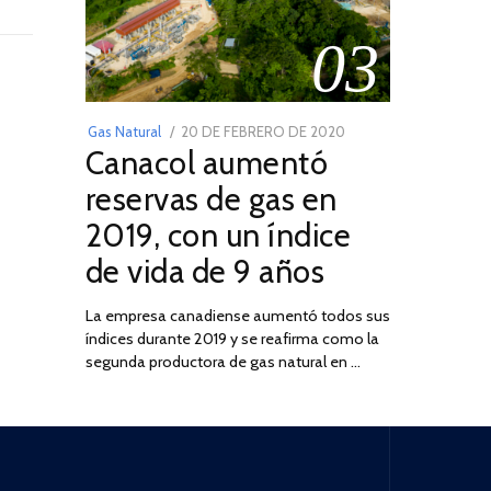
03
POSTED
Gas Natural
20 DE FEBRERO DE 2020
10
Canacol aumentó
ON
DE
JULIO
reservas de gas en
DE
2019, con un índice
2025
de vida de 9 años
La empresa canadiense aumentó todos sus
índices durante 2019 y se reafirma como la
segunda productora de gas natural en …