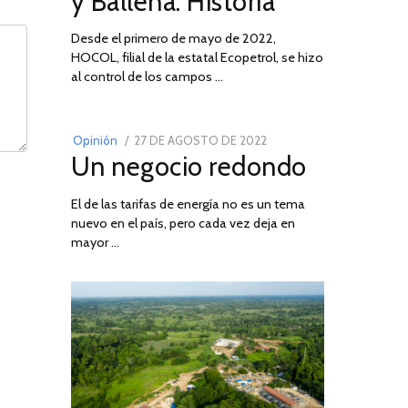
y Ballena: Historia
Desde el primero de mayo de 2022,
HOCOL, filial de la estatal Ecopetrol, se hizo
02
al control de los campos …
POSTED
Opinión
27 DE AGOSTO DE 2022
30
Un negocio redondo
ON
DE
AGOSTO
El de las tarifas de energía no es un tema
DE
nuevo en el país, pero cada vez deja en
2022
mayor …