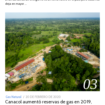
DE
deja en mayor …
2022
03
POSTED
Gas Natural
20 DE FEBRERO DE 2020
10
Canacol aumentó reservas de gas en 2019,
ON
DE