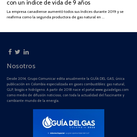
con un índice de vida de 9 años
JULIO
DE
La empresa canadiense aumentó todos sus índices durante 2019 y se
2025
reafirma como la segunda productora de gas natural en …
Nosotros
Desde 2014, Grupo Comunicar edita anualmente la GUÍA DEL GAS, única
publicación en Colombia especializada en gases combustibles: gas natural,
GLP, biogás e hidrógeno. A partir de 2018 nace el portal www.guiadelgas.com
como medio de difusión noticioso, con toda la actualidad del fascinante y
cambiante mundo de la energía.