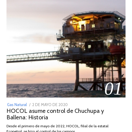
01
POSTED
Gas Natural
2 DE MAYO DE 2020
16
HOCOL asume control de Chuchupa y
ON
DE
Ballena: Historia
FEBRERO
DE
Desde el primero de mayo de 2022, HOCOL, filial de la estatal
2026
Ecopetrol, se hizo al control de los campos …