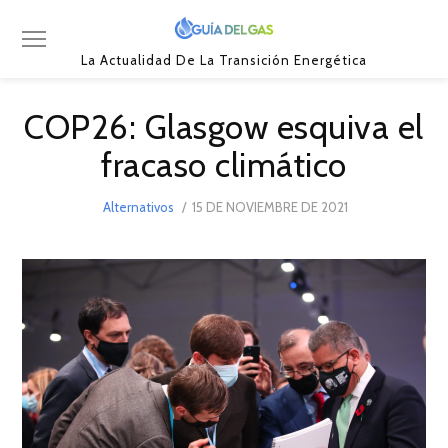
La Actualidad De La Transición Energética
COP26: Glasgow esquiva el
fracaso climático
POSTED
Alternativos
15 DE NOVIEMBRE DE 2021
15
ON
DE
NOVIEMBRE
DE
2021