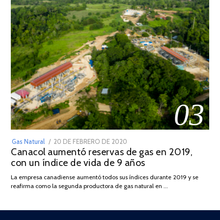
03
POSTED
Gas Natural
20 DE FEBRERO DE 2020
10
Canacol aumentó reservas de gas en 2019,
ON
DE
con un índice de vida de 9 años
JULIO
DE
La empresa canadiense aumentó todos sus índices durante 2019 y se
2025
reafirma como la segunda productora de gas natural en …