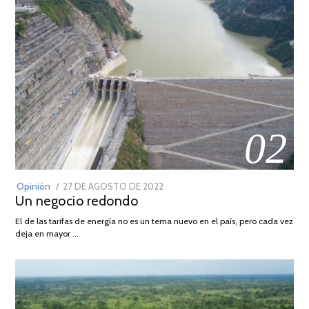
02
POSTED
Opinión
27 DE AGOSTO DE 2022
30
Un negocio redondo
ON
DE
AGOSTO
El de las tarifas de energía no es un tema nuevo en el país, pero cada vez
DE
deja en mayor …
2022