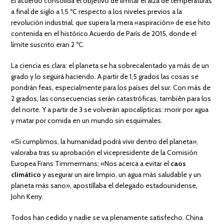
El acuerdo consolida el objetivo de limitar el alza de temperaturas
a final de siglo a 1,5 ºC respecto a los niveles previos a la
revolución industrial, que supera la mera «aspiración» de ese hito
contenida en el histórico Acuerdo de París de 2015, donde el
límite suscrito eran 2 ºC.
La ciencia es clara: el planeta se ha sobrecalentado ya más de un
grado y lo seguirá haciendo. A partir de 1,5 grados las cosas se
pondrán feas, especialmente para los países del sur. Con más de
2 grados, las consecuencias serán catastróficas, también para los
del norte. Y a partir de 3 se volverán apocalípticas: morir por agua
y matar por comida en un mundo sin esquimales.
«Si cumplimos, la humanidad podrá vivir dentro del planeta»,
valoraba tras su aprobación el vicepresidente de la Comisión
Europea Frans Timmermans; «Nos acerca a evitar el
caos
climático
y asegurar un aire limpio, un agua más saludable y un
planeta más sano», apostillaba el delegado estadounidense,
John Kerry.
Todos han cedido y nadie se va plenamente satisfecho. China