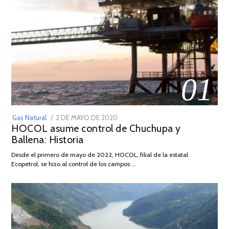
01
POSTED
Gas Natural
2 DE MAYO DE 2020
16
HOCOL asume control de Chuchupa y
ON
DE
Ballena: Historia
FEBRERO
DE
Desde el primero de mayo de 2022, HOCOL, filial de la estatal
2026
Ecopetrol, se hizo al control de los campos …