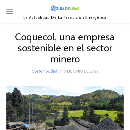
La Actualidad De La Transición Energética
Coquecol, una empresa
sostenible en el sector
minero
POSTED
Sostenibilidad
10 DE JUNIO DE 2022
15
ON
DE
ENERO
DE
2023