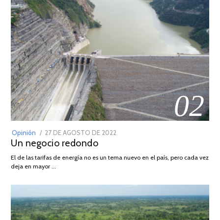
02
POSTED
Opinión
27 DE AGOSTO DE 2022
30
Un negocio redondo
ON
DE
AGOSTO
El de las tarifas de energía no es un tema nuevo en el país, pero cada vez
DE
deja en mayor …
2022