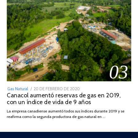
03
POSTED
Gas Natural
20 DE FEBRERO DE 2020
10
Canacol aumentó reservas de gas en 2019,
ON
DE
con un índice de vida de 9 años
JULIO
DE
La empresa canadiense aumentó todos sus índices durante 2019 y se
2025
reafirma como la segunda productora de gas natural en …