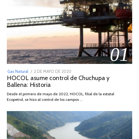
01
POSTED
Gas Natural
2 DE MAYO DE 2020
16
HOCOL asume control de Chuchupa y
ON
DE
Ballena: Historia
FEBRERO
DE
Desde el primero de mayo de 2022, HOCOL, filial de la estatal
2026
Ecopetrol, se hizo al control de los campos …