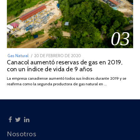
03
POSTED
Gas Natural
20 DE FEBRERO DE 2020
10
Canacol aumentó reservas de gas en 2019,
ON
DE
con un índice de vida de 9 años
JULIO
DE
La empresa canadiense aumentó todos sus índices durante 2019 y se
2025
reafirma como la segunda productora de gas natural en …
Nosotros