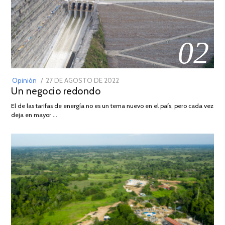
02
POSTED
Opinión
27 DE AGOSTO DE 2022
30
Un negocio redondo
ON
DE
AGOSTO
El de las tarifas de energía no es un tema nuevo en el país, pero cada vez
DE
deja en mayor …
2022