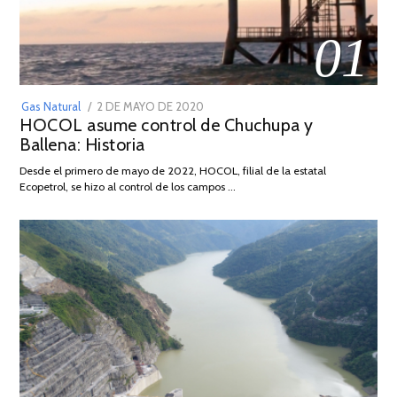
01
POSTED
Gas Natural
2 DE MAYO DE 2020
16
HOCOL asume control de Chuchupa y
ON
DE
Ballena: Historia
FEBRERO
DE
Desde el primero de mayo de 2022, HOCOL, filial de la estatal
2026
Ecopetrol, se hizo al control de los campos …