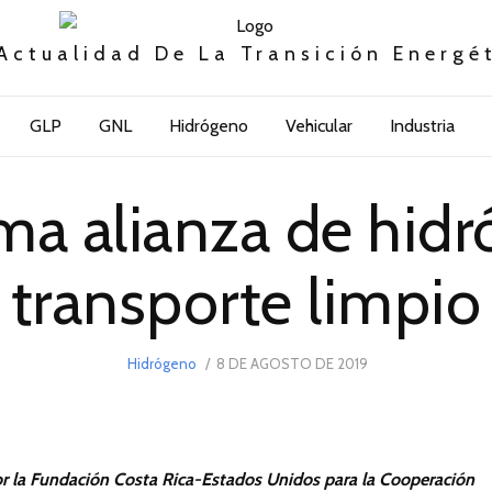
Actualidad De La Transición Energé
GLP
GNL
Hidrógeno
Vehicular
Industria
rma alianza de hid
transporte limpio
POSTED
Hidrógeno
8 DE AGOSTO DE 2019
18
ON
DE
MARZO
DE
2021
r la Fundación Costa Rica-Estados Unidos para la Cooperación