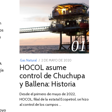
n
os
e
01
POSTED
Gas Natural
2 DE MAYO DE 2020
16
a,
HOCOL asume
ON
DE
gía
FEBRERO
control de Chuchupa
DE
y Ballena: Historia
2026
Desde el primero de mayo de 2022,
HOCOL, filial de la estatal Ecopetrol, se hizo
02
al control de los campos …
poyo