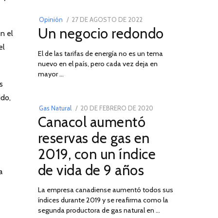
POSTED
Opinión
27 DE AGOSTO DE 2022
30
Un negocio redondo
ON
DE
en el
AGOSTO
el
El de las tarifas de energía no es un tema
DE
nuevo en el país, pero cada vez deja en
2022
03
mayor …
s
ido,
POSTED
Gas Natural
20 DE FEBRERO DE 2020
10
Canacol aumentó
ON
DE
JULIO
reservas de gas en
DE
2019, con un índice
2025
de vida de 9 años
a
La empresa canadiense aumentó todos sus
índices durante 2019 y se reafirma como la
segunda productora de gas natural en …