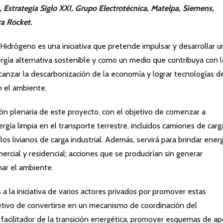
 Estrategia Siglo XXI, Grupo Electrotécnica, Matelpa, Siemens,
a Rocket.
Hidrógeno es una iniciativa que pretende impulsar y desarrollar u
gía alternativa sostenible y como un medio que contribuya con l
lcanzar la descarbonización de la economía y lograr tecnologías d
 el ambiente.
esión plenaria de este proyecto, con el objetivo de comenzar a
gía limpia en el transporte terrestre, incluidos camiones de carg
os livianos de carga industrial. Además, servirá para brindar ener
mercial y residencial; acciones que se producirían sin generar
nar el ambiente.
 a la iniciativa de varios actores privados por promover estas
bjetivo de convertirse en un mecanismo de coordinación del
facilitador de la transición energética, promover esquemas de a