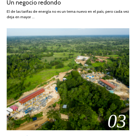
Un negocio redondo
ON
DE
AGOSTO
El de las tarifas de energía no es un tema nuevo en el país, pero cada vez
DE
deja en mayor …
2022
03