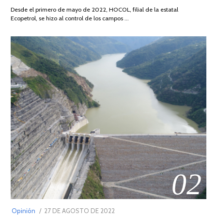
DE
Desde el primero de mayo de 2022, HOCOL, filial de la estatal
2026
Ecopetrol, se hizo al control de los campos …
02
POSTED
Opinión
27 DE AGOSTO DE 2022
30