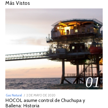
Más Vistos
01
POSTED
Gas Natural
2 DE MAYO DE 2020
16
HOCOL asume control de Chuchupa y
ON
DE
Ballena: Historia
FEBRERO