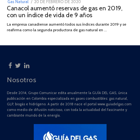
POSTED
Gas Natural
20 DE FEBRERO DE 2020
10
Canacol aumentó reservas de gas en 2019,
ON
DE
con un índice de vida de 9 años
JULIO
DE
La empresa canadiense aumentó todos sus índices durante 2019 y se
2025
reafirma como la segunda productora de gas natural en …
Nosotros
Desde 2014, Grupo Comunicar edita anualmente la GUÍA DEL GAS, única
publicación en Colombia especializada en gases combustibles: gas natural,
GLP, biogás e hidrógeno. A partir de 2018 nace el portal www.guiadelgas.com
como medio de difusión noticioso, con toda la actualidad del fascinante y
cambiante mundo de la energía.