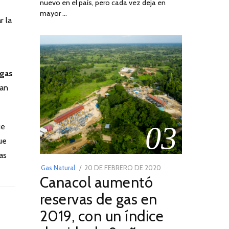
nuevo en el país, pero cada vez deja en
2022
mayor …
r la
 gas
dan
03
ue
ue
as
POSTED
Gas Natural
20 DE FEBRERO DE 2020
10
Canacol aumentó
ON
DE
JULIO
reservas de gas en
DE
2019, con un índice
2025