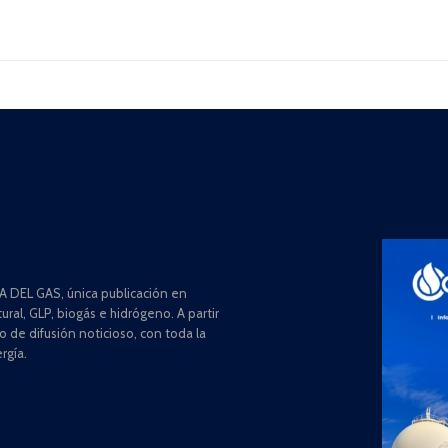
 DEL GAS, única publicación en
ral, GLP, biogás e hidrógeno. A partir
de difusión noticioso, con toda la
rgía.