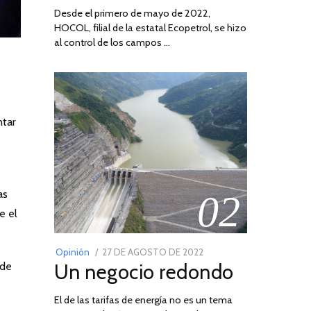
Desde el primero de mayo de 2022,
HOCOL, filial de la estatal Ecopetrol, se hizo
al control de los campos …
tar
as
02
e el
POSTED
Opinión
27 DE AGOSTO DE 2022
30
Un negocio redondo
 de
ON
DE
AGOSTO
El de las tarifas de energía no es un tema
DE