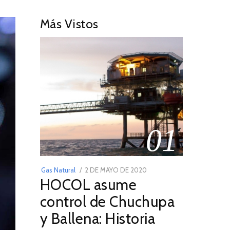
Más Vistos
01
POSTED
Gas Natural
2 DE MAYO DE 2020
16
HOCOL asume
ON
DE
FEBRERO
control de Chuchupa
DE
y Ballena: Historia
2026