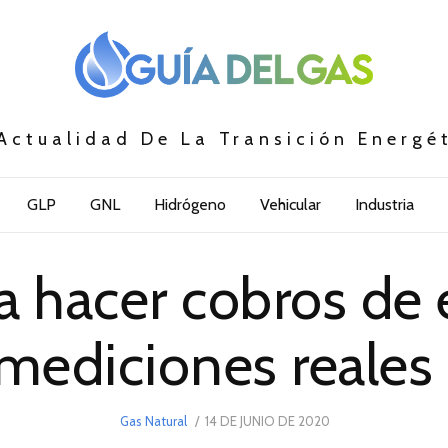
Actualidad De La Transición Energé
GLP
GNL
Hidrógeno
Vehicular
Industria
 hacer cobros de e
mediciones reale
POSTED
Gas Natural
14 DE JUNIO DE 2020
14
ON
DE