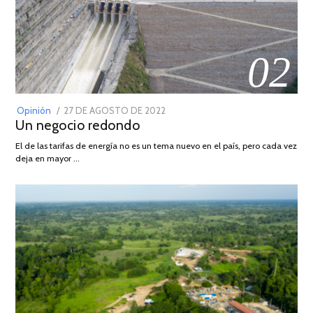
02
POSTED
Opinión
27 DE AGOSTO DE 2022
30
Un negocio redondo
ON
DE
AGOSTO
El de las tarifas de energía no es un tema nuevo en el país, pero cada vez
DE
deja en mayor …
2022