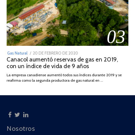
03
POSTED
Gas Natural
20 DE FEBRERO DE 2020
10
Canacol aumentó reservas de gas en 2019,
ON
DE
con un índice de vida de 9 años
JULIO
DE
La empresa canadiense aumentó todos sus índices durante 2019 y se
2025
reafirma como la segunda productora de gas natural en …
Nosotros