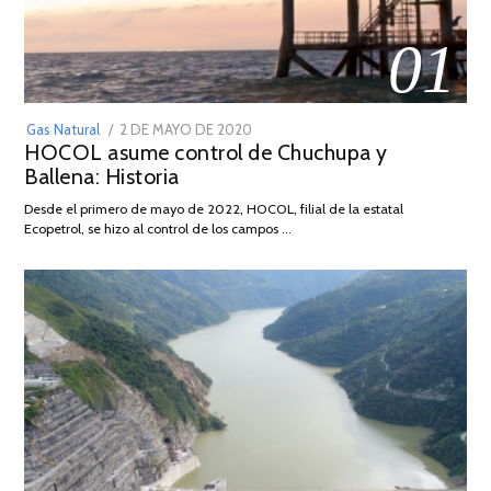
01
POSTED
Gas Natural
2 DE MAYO DE 2020
16
HOCOL asume control de Chuchupa y
ON
DE
Ballena: Historia
FEBRERO
DE
Desde el primero de mayo de 2022, HOCOL, filial de la estatal
2026
Ecopetrol, se hizo al control de los campos …