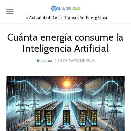
La Actualidad De La Transición Energética
Cuánta energía consume la
Inteligencia Artificial
POSTED
Industria
20 DE MAYO DE 2025
20
ON
DE
MAYO
DE
2025