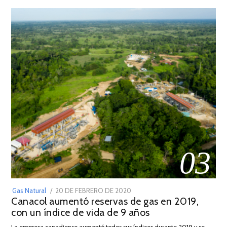
03
POSTED
Gas Natural
20 DE FEBRERO DE 2020
10
Canacol aumentó reservas de gas en 2019,
ON
DE
con un índice de vida de 9 años
JULIO
DE
La empresa canadiense aumentó todos sus índices durante 2019 y se