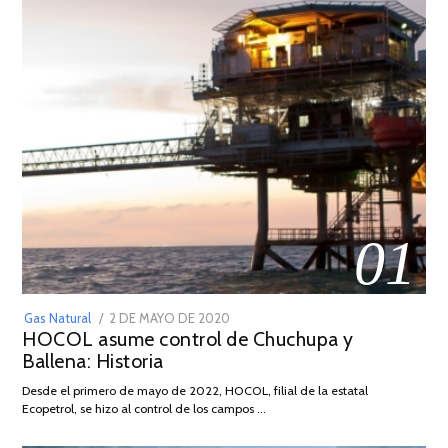
01
POSTED
Gas Natural
2 DE MAYO DE 2020
16
HOCOL asume control de Chuchupa y
ON
DE
Ballena: Historia
FEBRERO
DE
Desde el primero de mayo de 2022, HOCOL, filial de la estatal
2026
Ecopetrol, se hizo al control de los campos …