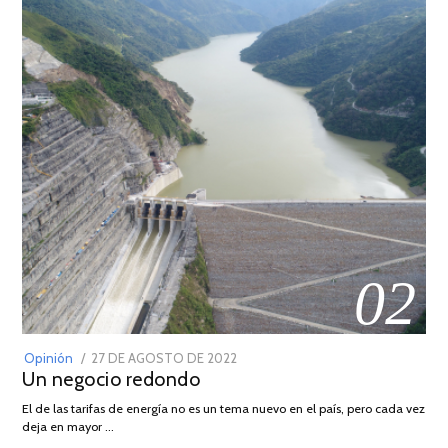
02
POSTED
Opinión
27 DE AGOSTO DE 2022
30
Un negocio redondo
ON
DE
AGOSTO
El de las tarifas de energía no es un tema nuevo en el país, pero cada vez
DE
deja en mayor …
2022