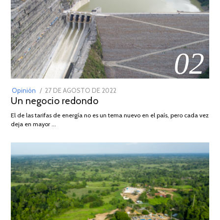
02
POSTED
Opinión
27 DE AGOSTO DE 2022
30
Un negocio redondo
ON
DE
AGOSTO
El de las tarifas de energía no es un tema nuevo en el país, pero cada vez
DE
deja en mayor …
2022