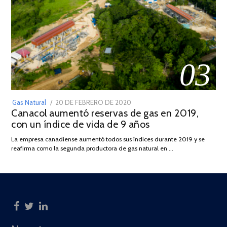
03
POSTED
Gas Natural
20 DE FEBRERO DE 2020
10
Canacol aumentó reservas de gas en 2019,
ON
DE
con un índice de vida de 9 años
JULIO
DE
La empresa canadiense aumentó todos sus índices durante 2019 y se
2025
reafirma como la segunda productora de gas natural en …