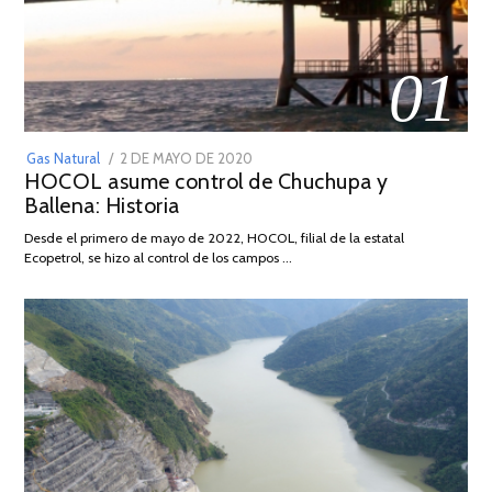
01
POSTED
Gas Natural
2 DE MAYO DE 2020
16
HOCOL asume control de Chuchupa y
ON
DE
Ballena: Historia
FEBRERO
DE
Desde el primero de mayo de 2022, HOCOL, filial de la estatal
2026
Ecopetrol, se hizo al control de los campos …