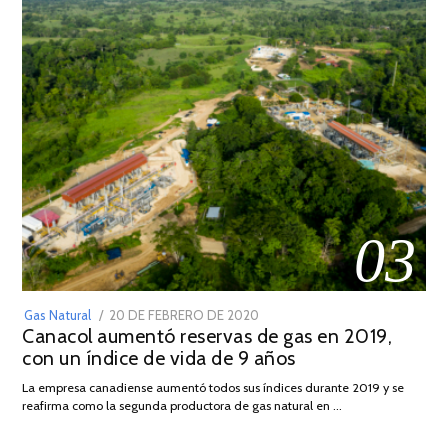
03
POSTED
Gas Natural
20 DE FEBRERO DE 2020
10
Canacol aumentó reservas de gas en 2019,
ON
DE
con un índice de vida de 9 años
JULIO
DE
La empresa canadiense aumentó todos sus índices durante 2019 y se
2025
reafirma como la segunda productora de gas natural en …