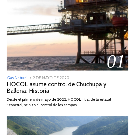
01
POSTED
Gas Natural
2 DE MAYO DE 2020
16
HOCOL asume control de Chuchupa y
ON
DE
Ballena: Historia
FEBRERO
DE
Desde el primero de mayo de 2022, HOCOL, filial de la estatal
2026
Ecopetrol, se hizo al control de los campos …