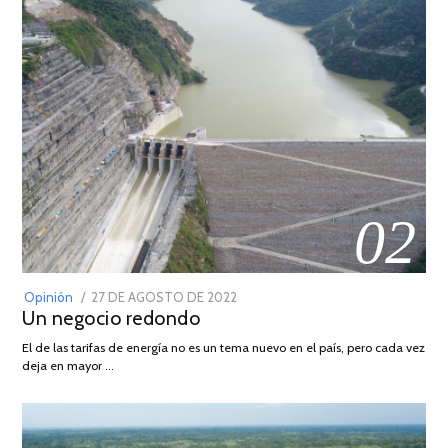
02
POSTED
Opinión
27 DE AGOSTO DE 2022
30
Un negocio redondo
ON
DE
AGOSTO
El de las tarifas de energía no es un tema nuevo en el país, pero cada vez
DE
deja en mayor …
2022