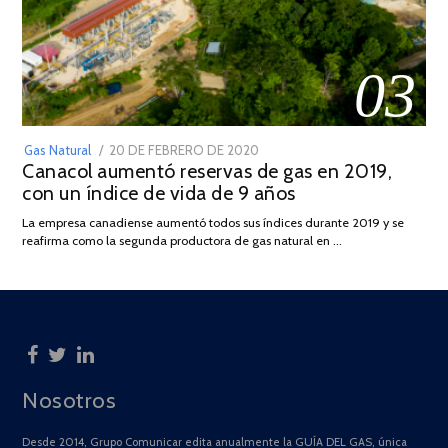
03
POSTED
Gas Natural
20 DE FEBRERO DE 2020
10
Canacol aumentó reservas de gas en 2019,
ON
DE
con un índice de vida de 9 años
JULIO
DE
La empresa canadiense aumentó todos sus índices durante 2019 y se
2025
reafirma como la segunda productora de gas natural en …
Nosotros
Desde 2014, Grupo Comunicar edita anualmente la GUÍA DEL GAS, única