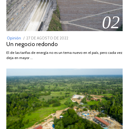
02
POSTED
Opinión
27 DE AGOSTO DE 2022
30
Un negocio redondo
ON
DE
AGOSTO
El de las tarifas de energía no es un tema nuevo en el país, pero cada vez
DE
deja en mayor …
2022