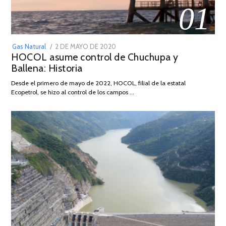
01
POSTED
Gas Natural
2 DE MAYO DE 2020
16
HOCOL asume control de Chuchupa y
ON
DE
Ballena: Historia
FEBRERO
DE
Desde el primero de mayo de 2022, HOCOL, filial de la estatal
2026
Ecopetrol, se hizo al control de los campos …