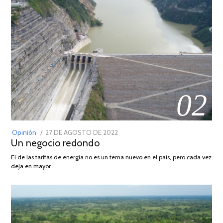
02
POSTED
Opinión
27 DE AGOSTO DE 2022
30
Un negocio redondo
ON
DE
AGOSTO
El de las tarifas de energía no es un tema nuevo en el país, pero cada vez
DE
deja en mayor …
2022