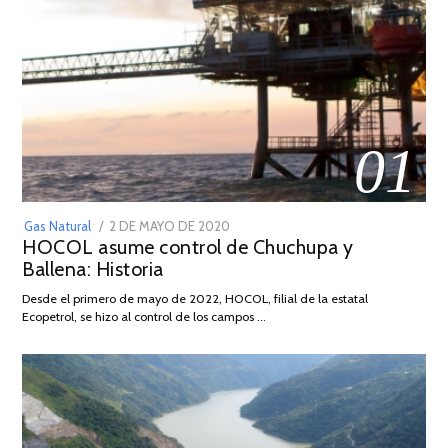
01
POSTED
Gas Natural
2 DE MAYO DE 2020
16
HOCOL asume control de Chuchupa y
ON
DE
Ballena: Historia
FEBRERO
DE
Desde el primero de mayo de 2022, HOCOL, filial de la estatal
2026
Ecopetrol, se hizo al control de los campos …