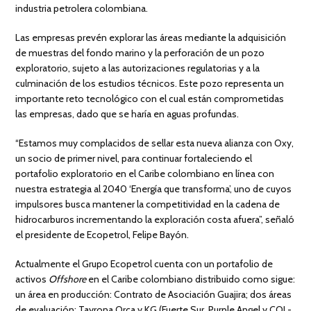
industria petrolera colombiana.
Las empresas prevén explorar las áreas mediante la adquisición
de muestras del fondo marino y la perforación de un pozo
exploratorio, sujeto a las autorizaciones regulatorias y a la
culminación de los estudios técnicos. Este pozo representa un
importante reto tecnológico con el cual están comprometidas
las empresas, dado que se haría en aguas profundas.
“Estamos muy complacidos de sellar esta nueva alianza con Oxy,
un socio de primer nivel, para continuar fortaleciendo el
portafolio exploratorio en el Caribe colombiano en línea con
nuestra estrategia al 2040 ‘Energía que transforma’, uno de cuyos
impulsores busca mantener la competitividad en la cadena de
hidrocarburos incrementando la exploración costa afuera”, señaló
el presidente de Ecopetrol, Felipe Bayón.
Actualmente el Grupo Ecopetrol cuenta con un portafolio de
activos
Offshore
en el Caribe colombiano distribuido como sigue:
un área en producción: Contrato de Asociación Guajira; dos áreas
de evaluación: Tayrona Orca y KG (Fuerte Sur, Purple Angel y COL-