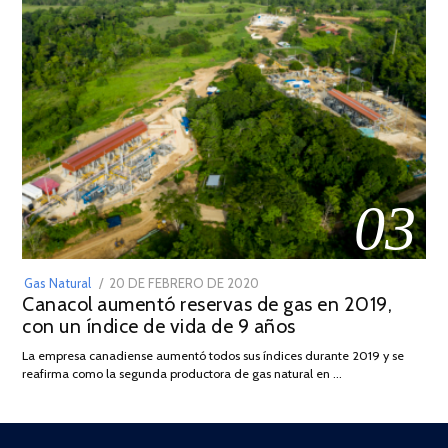
03
POSTED
Gas Natural
20 DE FEBRERO DE 2020
10
Canacol aumentó reservas de gas en 2019,
ON
DE
con un índice de vida de 9 años
JULIO
DE
La empresa canadiense aumentó todos sus índices durante 2019 y se
2025
reafirma como la segunda productora de gas natural en …