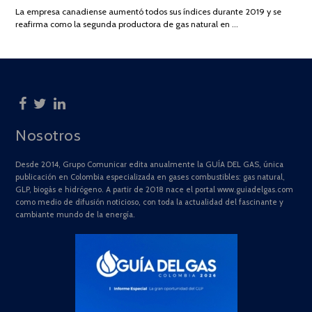
DE
La empresa canadiense aumentó todos sus índices durante 2019 y se
2025
reafirma como la segunda productora de gas natural en …
Nosotros
Desde 2014, Grupo Comunicar edita anualmente la GUÍA DEL GAS, única
publicación en Colombia especializada en gases combustibles: gas natural,
GLP, biogás e hidrógeno. A partir de 2018 nace el portal www.guiadelgas.com
como medio de difusión noticioso, con toda la actualidad del fascinante y
cambiante mundo de la energía.