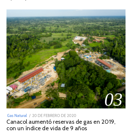
2022
03
POSTED
Gas Natural
20 DE FEBRERO DE 2020
10
Canacol aumentó reservas de gas en 2019,
ON
DE
con un índice de vida de 9 años
JULIO