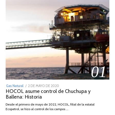
01
POSTED
Gas Natural
2 DE MAYO DE 2020
16
HOCOL asume control de Chuchupa y
ON
DE
Ballena: Historia
FEBRERO
DE
Desde el primero de mayo de 2022, HOCOL, filial de la estatal
2026
Ecopetrol, se hizo al control de los campos …