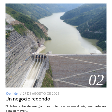
02
POSTED
Opinión
27 DE AGOSTO DE 2022
30
Un negocio redondo
ON
DE
AGOSTO
El de las tarifas de energía no es un tema nuevo en el país, pero cada vez
DE
deja en mayor …