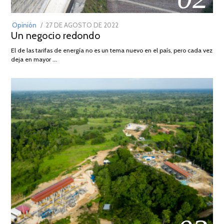
POSTED
Opinión
27 DE AGOSTO DE 2022
30
Un negocio redondo
ON
DE
AGOSTO
El de las tarifas de energía no es un tema nuevo en el país, pero cada vez
DE
deja en mayor …
2022