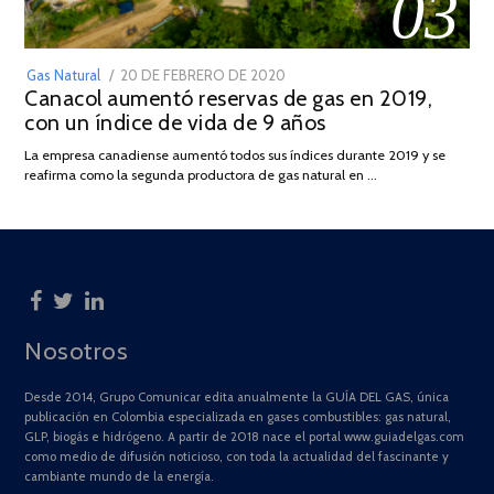
03
POSTED
Gas Natural
20 DE FEBRERO DE 2020
10
Canacol aumentó reservas de gas en 2019,
ON
DE
con un índice de vida de 9 años
JULIO
DE
La empresa canadiense aumentó todos sus índices durante 2019 y se
2025
reafirma como la segunda productora de gas natural en …
Nosotros
Desde 2014, Grupo Comunicar edita anualmente la GUÍA DEL GAS, única
publicación en Colombia especializada en gases combustibles: gas natural,
GLP, biogás e hidrógeno. A partir de 2018 nace el portal www.guiadelgas.com
como medio de difusión noticioso, con toda la actualidad del fascinante y
cambiante mundo de la energía.