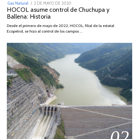
POSTED
Gas Natural
2 DE MAYO DE 2020
16
HOCOL asume control de Chuchupa y
ON
DE
Ballena: Historia
FEBRERO
DE
Desde el primero de mayo de 2022, HOCOL, filial de la estatal
2026
Ecopetrol, se hizo al control de los campos …
02