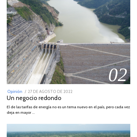
02
POSTED
Opinión
27 DE AGOSTO DE 2022
30
Un negocio redondo
ON
DE
AGOSTO
El de las tarifas de energía no es un tema nuevo en el país, pero cada vez
DE
deja en mayor …
2022