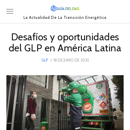
La Actualidad De La Transición Energética
Desafíos y oportunidades
del GLP en América Latina
POSTED
GLP
18 DE JUNIO DE 2025
18
ON
DE
JUNIO
DE
2025