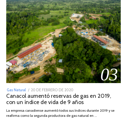
03
POSTED
Gas Natural
20 DE FEBRERO DE 2020
10
Canacol aumentó reservas de gas en 2019,
ON
DE
con un índice de vida de 9 años
JULIO
DE
La empresa canadiense aumentó todos sus índices durante 2019 y se
2025
reafirma como la segunda productora de gas natural en …