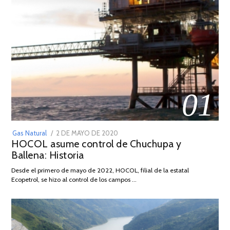
01
POSTED
Gas Natural
2 DE MAYO DE 2020
16
HOCOL asume control de Chuchupa y
ON
DE
Ballena: Historia
FEBRERO
DE
Desde el primero de mayo de 2022, HOCOL, filial de la estatal
2026
Ecopetrol, se hizo al control de los campos …