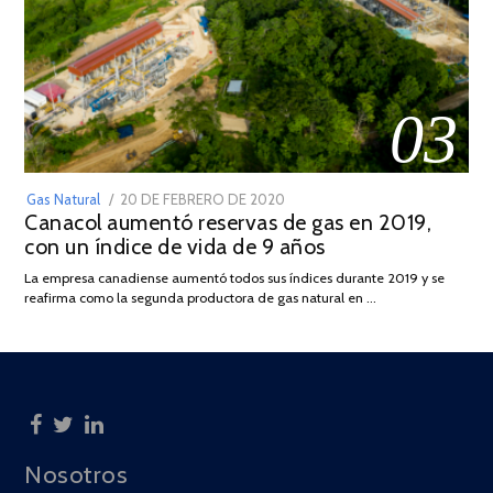
03
POSTED
Gas Natural
20 DE FEBRERO DE 2020
10
Canacol aumentó reservas de gas en 2019,
ON
DE
con un índice de vida de 9 años
JULIO
DE
La empresa canadiense aumentó todos sus índices durante 2019 y se
2025
reafirma como la segunda productora de gas natural en …
Nosotros