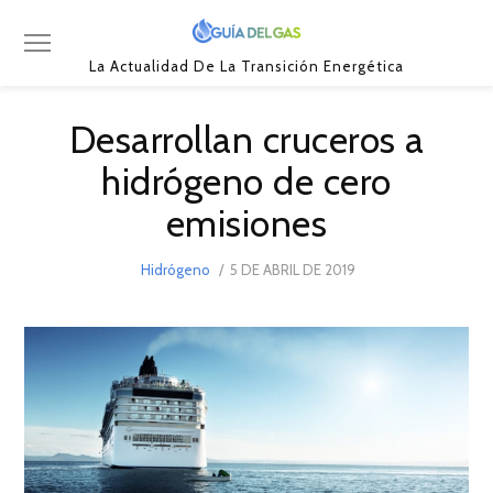
La Actualidad De La Transición Energética
Desarrollan cruceros a
hidrógeno de cero
emisiones
POSTED
Hidrógeno
5 DE ABRIL DE 2019
8
ON
DE
SEPTIEMBRE
DE
2021