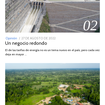
02
POSTED
Opinión
27 DE AGOSTO DE 2022
30
Un negocio redondo
ON
DE
AGOSTO
El de las tarifas de energía no es un tema nuevo en el país, pero cada vez
DE
deja en mayor …
2022