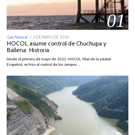
01
POSTED
Gas Natural
2 DE MAYO DE 2020
16
HOCOL asume control de Chuchupa y
ON
DE
Ballena: Historia
FEBRERO
DE
Desde el primero de mayo de 2022, HOCOL, filial de la estatal
2026
Ecopetrol, se hizo al control de los campos …