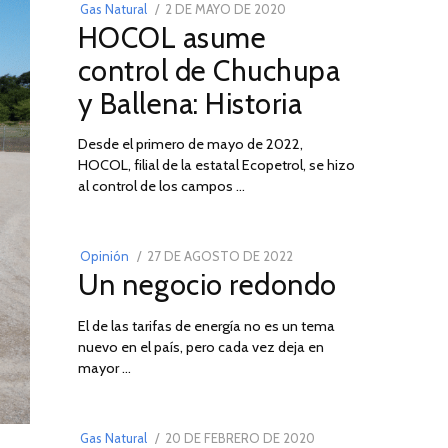
POSTED
Gas Natural
2 DE MAYO DE 2020
16
HOCOL asume
ON
DE
FEBRERO
control de Chuchupa
DE
y Ballena: Historia
2026
Desde el primero de mayo de 2022,
HOCOL, filial de la estatal Ecopetrol, se hizo
02
al control de los campos …
POSTED
Opinión
27 DE AGOSTO DE 2022
30
Un negocio redondo
ON
DE
AGOSTO
El de las tarifas de energía no es un tema
DE
nuevo en el país, pero cada vez deja en
2022
03
mayor …
POSTED
Gas Natural
20 DE FEBRERO DE 2020
10