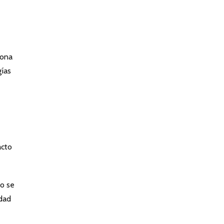
iona
gías
acto
do se
idad