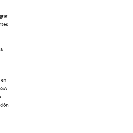
grar
ntes
 a
n en
CESA
n
ación