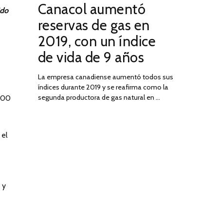
Canacol aumentó
ON
DE
ido
JULIO
reservas de gas en
DE
2019, con un índice
2025
de vida de 9 años
La empresa canadiense aumentó todos sus
índices durante 2019 y se reafirma como la
segunda productora de gas natural en …
.600
 el
 y