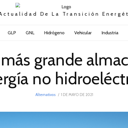
Actualidad De La Transición Energé
GLP
GNL
Hidrógeno
Vehicular
Industria
l más grande alm
rgía no hidroeléct
POSTED
Alternativos
1 DE MAYO DE 2021
16
ON
DE
MAYO
DE
2021