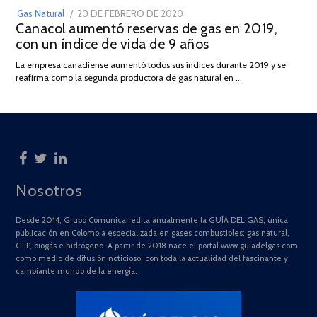
POSTED
Gas Natural
20 DE FEBRERO DE 2020
10
Canacol aumentó reservas de gas en 2019,
ON
DE
con un índice de vida de 9 años
JULIO
DE
La empresa canadiense aumentó todos sus índices durante 2019 y se
2025
reafirma como la segunda productora de gas natural en …
Nosotros
Desde 2014, Grupo Comunicar edita anualmente la GUÍA DEL GAS, única
publicación en Colombia especializada en gases combustibles: gas natural,
GLP, biogás e hidrógeno. A partir de 2018 nace el portal www.guiadelgas.com
como medio de difusión noticioso, con toda la actualidad del fascinante y
cambiante mundo de la energía.