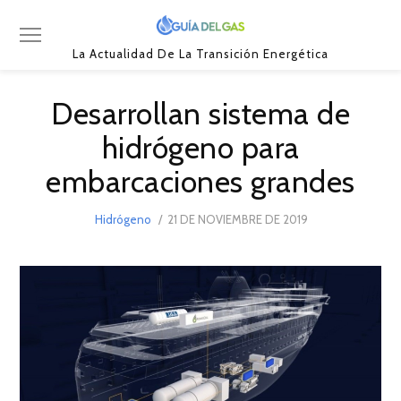
La Actualidad De La Transición Energética
Desarrollan sistema de
hidrógeno para
embarcaciones grandes
POSTED
Hidrógeno
21 DE NOVIEMBRE DE 2019
17
ON
DE
MARZO
DE
2021