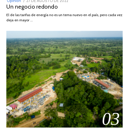
POSTED
Opinión
27 DE AGOSTO DE 2022
30
Un negocio redondo
ON
DE
AGOSTO
El de las tarifas de energía no es un tema nuevo en el país, pero cada vez
DE
deja en mayor …
2022
03