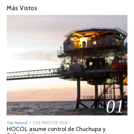
Más Vistos
01
POSTED
Gas Natural
2 DE MAYO DE 2020
16
HOCOL asume control de Chuchupa y
ON
DE