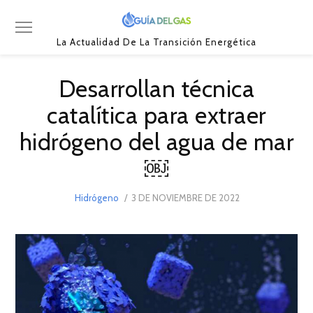
La Actualidad De La Transición Energética
Desarrollan técnica
catalítica para extraer
hidrógeno del agua de mar
￼
POSTED
Hidrógeno
3 DE NOVIEMBRE DE 2022
3
ON
DE
NOVIEMBRE
DE
2022