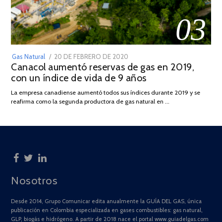
03
POSTED
Gas Natural
20 DE FEBRERO DE 2020
10
Canacol aumentó reservas de gas en 2019,
ON
DE
con un índice de vida de 9 años
JULIO
DE
La empresa canadiense aumentó todos sus índices durante 2019 y se
2025
reafirma como la segunda productora de gas natural en …
Nosotros
Desde 2014, Grupo Comunicar edita anualmente la GUÍA DEL GAS, única
publicación en Colombia especializada en gases combustibles: gas natural,
GLP, biogás e hidrógeno. A partir de 2018 nace el portal www.guiadelgas.com