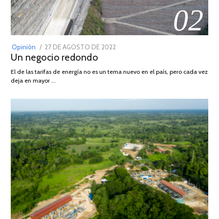
02
POSTED
Opinión
27 DE AGOSTO DE 2022
30
Un negocio redondo
ON
DE
AGOSTO
El de las tarifas de energía no es un tema nuevo en el país, pero cada vez
DE
deja en mayor …
2022