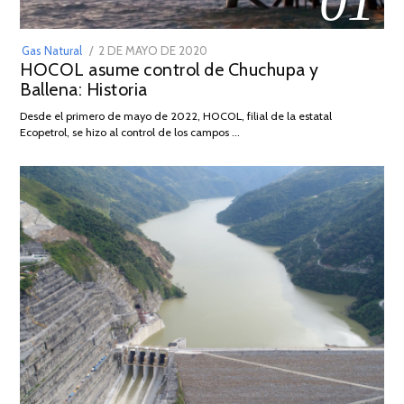
01
POSTED
Gas Natural
2 DE MAYO DE 2020
16
HOCOL asume control de Chuchupa y
ON
DE
Ballena: Historia
FEBRERO
DE
Desde el primero de mayo de 2022, HOCOL, filial de la estatal
2026
Ecopetrol, se hizo al control de los campos …