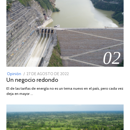
02
POSTED
Opinión
27 DE AGOSTO DE 2022
30
Un negocio redondo
ON
DE
AGOSTO
El de las tarifas de energía no es un tema nuevo en el país, pero cada vez
DE
deja en mayor …
2022