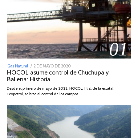
01
POSTED
Gas Natural
2 DE MAYO DE 2020
16
HOCOL asume control de Chuchupa y
ON
DE
Ballena: Historia
FEBRERO
DE
Desde el primero de mayo de 2022, HOCOL, filial de la estatal
2026
Ecopetrol, se hizo al control de los campos …