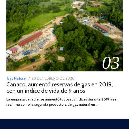
03
POSTED
Gas Natural
20 DE FEBRERO DE 2020
10
Canacol aumentó reservas de gas en 2019,
ON
DE
con un índice de vida de 9 años
JULIO
DE
La empresa canadiense aumentó todos sus índices durante 2019 y se
2025
reafirma como la segunda productora de gas natural en …