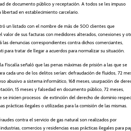
dad de documento público y receptación. A todos se les impuso
libertad en establecimiento carcelario.
tró un listado con el nombre de más de 500 clientes que
 valor de sus facturas con medidores alterados, conexiones y ot
rá las denuncias correspondientes contra dichos comerciantes,
 para tratar de llegar a acuerdos para normalizar su situación.
 la Fiscalía señaló que las penas máximas de prisión a las que se
a cada uno de los delitos serían: defraudación de fluidos, 72 me
ceso abusivo a sistema informático, 168 meses, usurpación de dere
ptación, 15 meses y falsedad en documento público, 72 meses,
e se inicien procesos de extinción del derecho de dominio respe
as prácticas ilegales o utilizadas para la comisión de las mismas.
fraudes contra el servicio de gas natural son realizados por
industrias, comercios y residencias esas prácticas ilegales para pa