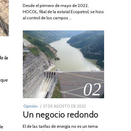
Desde el primero de mayo de 2022,
HOCOL, filial de la estatal Ecopetrol, se hizo
al control de los campos …
o la
, que
02
POSTED
Opinión
27 DE AGOSTO DE 2022
30
Un negocio redondo
ON
DE
AGOSTO
El de las tarifas de energía no es un tema
DE
de