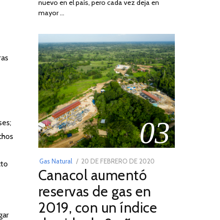
nuevo en el país, pero cada vez deja en
2022
mayor …
ras
03
ses;
chos
POSTED
Gas Natural
20 DE FEBRERO DE 2020
10
cto
Canacol aumentó
ON
DE
JULIO
reservas de gas en
DE
2019, con un índice
2025
gar