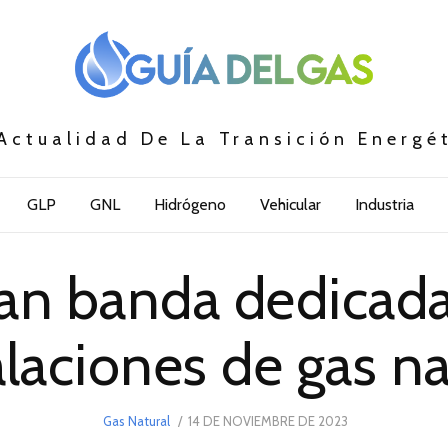
Actualidad De La Transición Energé
GLP
GNL
Hidrógeno
Vehicular
Industria
n banda dedicada 
alaciones de gas na
POSTED
Gas Natural
14 DE NOVIEMBRE DE 2023
ON