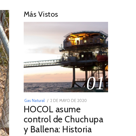
Más Vistos
01
POSTED
Gas Natural
2 DE MAYO DE 2020
16
HOCOL asume
ON
DE
FEBRERO
control de Chuchupa
DE
y Ballena: Historia
2026