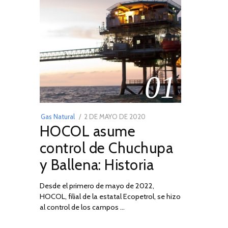
01
POSTED
Gas Natural
2 DE MAYO DE 2020
16
HOCOL asume
ON
DE
FEBRERO
control de Chuchupa
DE
y Ballena: Historia
2026
Desde el primero de mayo de 2022,
HOCOL, filial de la estatal Ecopetrol, se hizo
al control de los campos …