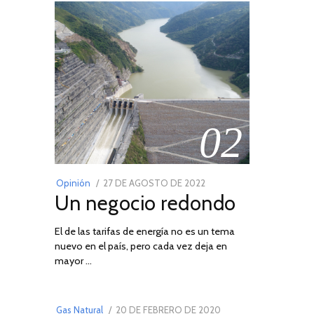
02
POSTED
Opinión
27 DE AGOSTO DE 2022
30
Un negocio redondo
ON
DE
AGOSTO
El de las tarifas de energía no es un tema
DE
nuevo en el país, pero cada vez deja en
2022
03
mayor …
POSTED
Gas Natural
20 DE FEBRERO DE 2020
10